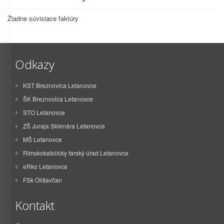
Žiadne súvisiace faktúry
Odkazy
KST Breznovica Letanovce
ŠK Breznovica Letanovce
STO Letanovce
ZŠ Juraja Sklenára Letanovce
MŠ Letanovce
Rímskokatolícky farský úrad Letanovce
eRko Letanovce
FSk Olišavčan
Kontakt