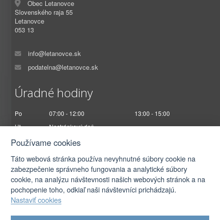
Obec Letanovce
Slovenského raja 55
Letanovce
053 13
info@letanovce.sk
podatelna@letanovce.sk
Úradné hodiny
Po
07:00 - 12:00
13:00 - 15:00
Ut
Nestránkový deň
St
07:00 - 12:00
13:00 - 17:00
Používame cookies
Št
Nestránkový deň
Táto webová stránka používa nevyhnutné súbory cookie na
Pi
07:00 - 12:30
zabezpečenie správneho fungovania a analytické súbory
cookie, na analýzu návštevnosti našich webových stránok a na
pochopenie toho, odkiaľ naši návštevníci prichádzajú.
Nastaviť cookies
2026 © Obec Letanovce |
Prihlásiť sa