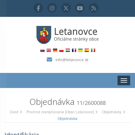
info@letanovce.sk
Zobraz
Objednávka
11/2600088
Úvod
Povinné zverejňovanie [Obec Letanovce]
Objednávky
Objednávka
Identifikácia