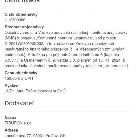
Číslo objednávky
11/2600088
Predmet objednávky
Objednávame si u Vás vypracovanie následnej monitorovacej správy
(NMS) k projektu „Komunitné centrum Letanovce“, kód projektu:
312061W930NMS002, a to v súlade so Zmluvou o poskytnutí
nenávratného finančného príspevku (čl. 4 Všeobecných zmluvných
podmienok), Príručkou pre prijímateľa pre prioritnú os 6 (kapitola
6.3.3.1.) a Usmernením č. 9, verzia 5.0, platným od 18. 11. 2024, k
predkladaniu následnej monitorovacej správy (ďalej len „Usmernenie“).
Cena objednávky
150,00 € s DPH
Vystavil
JUDr. Juraj Peťko (prednosta OcÚ)
Dodávateľ
Názov
TIBURON s.r.o.
Adresa
Jánošíkova 77, 08001 Prešov, SR