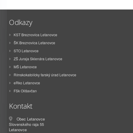
Odkazy
KST Breznovica Letanovce
ŠK Breznovica Letanovce
STO Letanovce
ZŠ Juraja Sklenára Letanovce
MŠ Letanovce
Rímskokatolícky farský úrad Letanovce
eRko Letanovce
FSk Olišavčan
Kontakt
Obec Letanovce
Slovenského raja 55
Letanovce