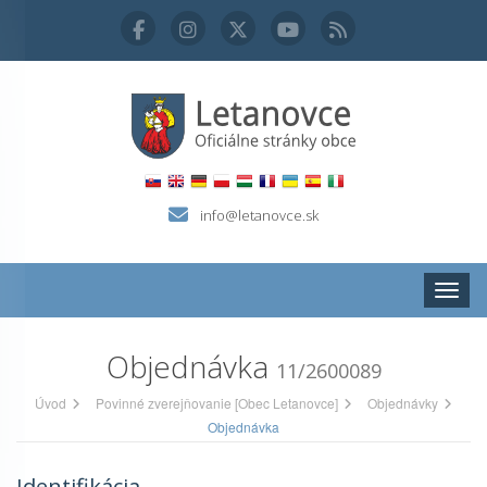
info@letanovce.sk
Zobraz
Objednávka
11/2600089
Úvod
Povinné zverejňovanie [Obec Letanovce]
Objednávky
Objednávka
Identifikácia