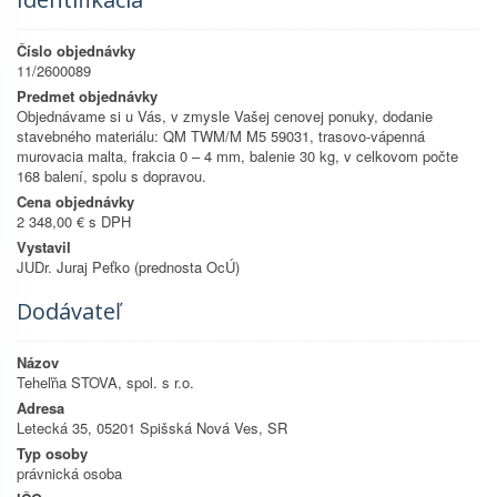
Číslo objednávky
11/2600089
Predmet objednávky
Objednávame si u Vás, v zmysle Vašej cenovej ponuky, dodanie
stavebného materiálu: QM TWM/M M5 59031, trasovo-vápenná
murovacia malta, frakcia 0 – 4 mm, balenie 30 kg, v celkovom počte
168 balení, spolu s dopravou.
Cena objednávky
2 348,00 € s DPH
Vystavil
JUDr. Juraj Peťko (prednosta OcÚ)
Dodávateľ
Názov
Teheľňa STOVA, spol. s r.o.
Adresa
Letecká 35, 05201 Spišská Nová Ves, SR
Typ osoby
právnická osoba