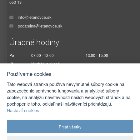
053 13
info@letanovce.sk
podatelna@letanovce.sk
Úradné hodiny
Po
07:00 - 12:00
13:00 - 15:00
Ut
Nestránkový deň
St
07:00 - 12:00
13:00 - 17:00
Používame cookies
Št
Nestránkový deň
Táto webová stránka používa nevyhnutné súbory cookie na
Pi
07:00 - 12:30
zabezpečenie správneho fungovania a analytické súbory
cookie, na analýzu návštevnosti našich webových stránok a na
pochopenie toho, odkiaľ naši návštevníci prichádzajú.
Nastaviť cookies
2026 © Obec Letanovce |
Prihlásiť sa
Prijať všetky
Autorské práva
|
Ochrana osobných údajov
|
Prístupnosť
|
Podmienky použitia
|
Nastavenia cookies