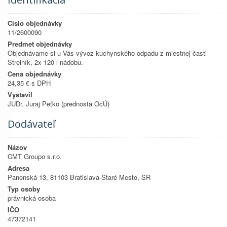
Číslo objednávky
11/2600090
Predmet objednávky
Objednávame si u Vás vývoz kuchynského odpadu z miestnej časti
Strelník, 2x 120 l nádobu.
Cena objednávky
24,35 € s DPH
Vystavil
JUDr. Juraj Peťko (prednosta OcÚ)
Dodávateľ
Názov
CMT Groupo s.r.o.
Adresa
Panenská 13, 81103 Bratislava-Staré Mesto, SR
Typ osoby
právnická osoba
IČO
47372141