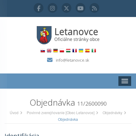
info@letanovce.sk
Zobraz
Objednávka
11/2600090
Úvod
Povinné zverejňovanie [Obec Letanovce]
Objednávky
Objednávka
Identifikácia