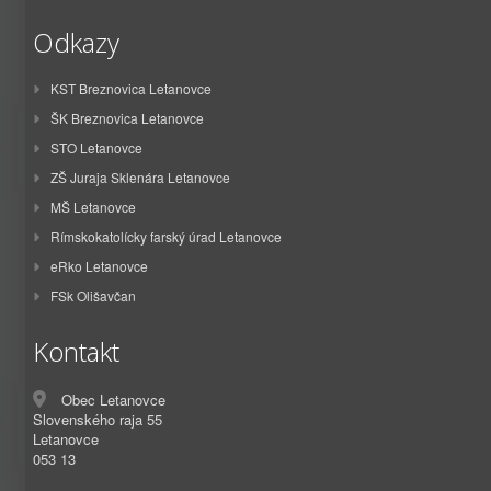
Odkazy
KST Breznovica Letanovce
ŠK Breznovica Letanovce
STO Letanovce
ZŠ Juraja Sklenára Letanovce
MŠ Letanovce
Rímskokatolícky farský úrad Letanovce
eRko Letanovce
FSk Olišavčan
Kontakt
Obec Letanovce
Slovenského raja 55
Letanovce
053 13