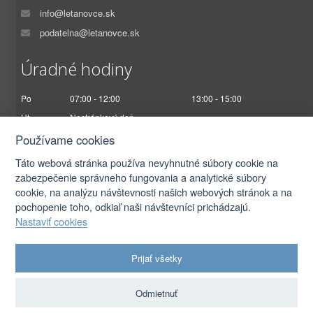
info@letanovce.sk
podatelna@letanovce.sk
Úradné hodiny
Po
07:00 - 12:00
13:00 - 15:00
Ut
Nestránkový deň
St
07:00 - 12:00
13:00 - 17:00
Používame cookies
Št
Nestránkový deň
Táto webová stránka používa nevyhnutné súbory cookie na
Pi
07:00 - 12:30
zabezpečenie správneho fungovania a analytické súbory
cookie, na analýzu návštevnosti našich webových stránok a na
pochopenie toho, odkiaľ naši návštevníci prichádzajú.
Nastaviť cookies
2026 © Obec Letanovce |
Prihlásiť sa
Prijať všetky
Autorské práva
|
Ochrana osobných údajov
|
Prístupnosť
|
Podmienky použitia
|
Nastavenia cookies
Odmietnuť