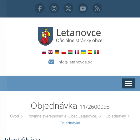
info@letanovce.sk
Zobraz
Objednávka
11/2600093
Úvod
Povinné zverejňovanie [Obec Letanovce]
Objednávky
Objednávka
Identifikácia