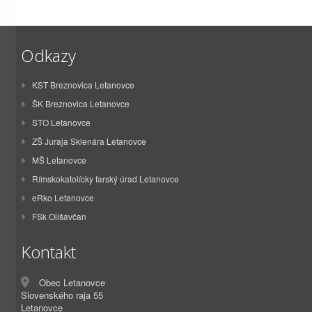
Odkazy
KST Breznovica Letanovce
ŠK Breznovica Letanovce
STO Letanovce
ZŠ Juraja Sklenára Letanovce
MŠ Letanovce
Rímskokatolícky farský úrad Letanovce
eRko Letanovce
FSk Olišavčan
Kontakt
Obec Letanovce
Slovenského raja 55
Letanovce