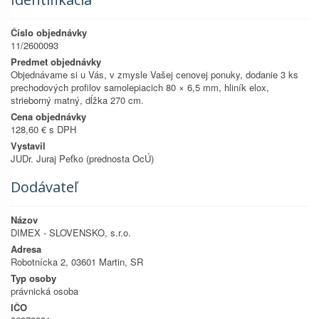
Číslo objednávky
11/2600093
Predmet objednávky
Objednávame si u Vás, v zmysle Vašej cenovej ponuky, dodanie 3 ks
prechodových profilov samolepiacich 80 × 6,5 mm, hliník elox,
strieborný matný, dĺžka 270 cm.
Cena objednávky
128,60 € s DPH
Vystavil
JUDr. Juraj Peťko (prednosta OcÚ)
Dodávateľ
Názov
DIMEX - SLOVENSKO, s.r.o.
Adresa
Robotnícka 2, 03601 Martin, SR
Typ osoby
právnická osoba
IČO