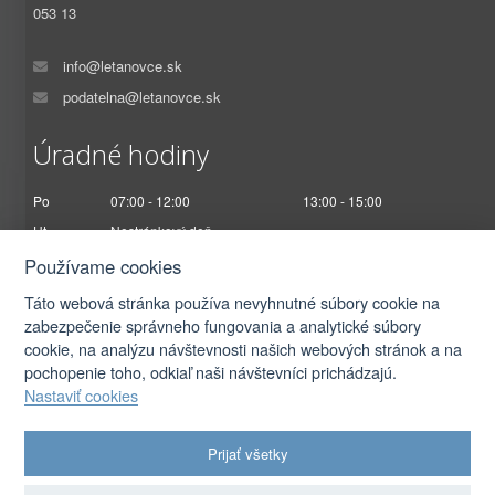
053 13
info@letanovce.sk
podatelna@letanovce.sk
Úradné hodiny
Po
07:00 - 12:00
13:00 - 15:00
Ut
Nestránkový deň
St
07:00 - 12:00
13:00 - 17:00
Používame cookies
Št
Nestránkový deň
Táto webová stránka používa nevyhnutné súbory cookie na
Pi
07:00 - 12:30
zabezpečenie správneho fungovania a analytické súbory
cookie, na analýzu návštevnosti našich webových stránok a na
pochopenie toho, odkiaľ naši návštevníci prichádzajú.
Nastaviť cookies
2026 © Obec Letanovce |
Prihlásiť sa
Prijať všetky
Autorské práva
|
Ochrana osobných údajov
|
Prístupnosť
|
Podmienky použitia
|
Nastavenia cookies