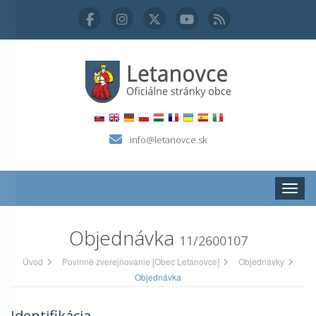
info@letanovce.sk
Zobraz
Objednávka
11/2600107
Úvod
Povinné zverejňovanie [Obec Letanovce]
Objednávky
Objednávka
Identifikácia