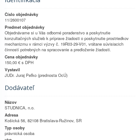
Číslo objednávky
11/2600107
Predmet objednávky
Objednávame si u Vás odborné poradenstvo a poskytnutie
konzultačných služieb k príprave žiadosti o poskytnutie prostriedkov
mechanizmu v rámci výzvy č. 19R03-29-V01, vrátane súvisiacich
činností potrebných na spracovanie a predloženie žiadosti.
Cena objednávky
150,00 € s DPH
Vystavil
JUDr. Juraj Peťko (prednosta OcÚ)
Dodávateľ
Názov
STUDNICA, n.o.
Adresa
Košická 56, 82108 Bratislava-Ružinov, SR
Typ osoby
právnická osoba