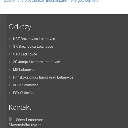
poskytnutie prostriedkov mechanizmu - energet. certifikát
Odkazy
KST Breznovica Letanovce
ŠK Breznovica Letanovce
STO Letanovce
ZŠ Juraja Sklenára Letanovce
MŠ Letanovce
Rímskokatolícky farský úrad Letanovce
eRko Letanovce
FSk Olišavčan
Kontakt
Obec Letanovce
Slovenského raja 55