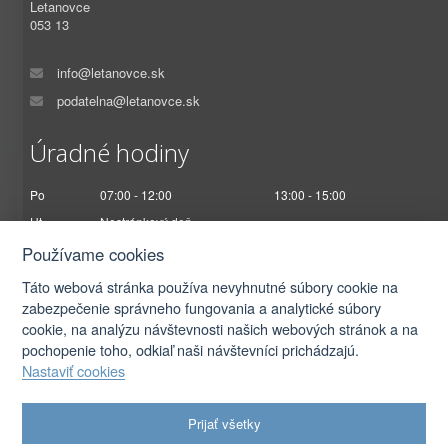
Letanovce
053 13
info@letanovce.sk
podatelna@letanovce.sk
Úradné hodiny
Po
07:00 - 12:00
13:00 - 15:00
Ut
Nestránkový deň
St
07:00 - 12:00
13:00 - 17:00
Používame cookies
Št
Nestránkový deň
Táto webová stránka používa nevyhnutné súbory cookie na
Pi
07:00 - 12:30
zabezpečenie správneho fungovania a analytické súbory
cookie, na analýzu návštevnosti našich webových stránok a na
pochopenie toho, odkiaľ naši návštevníci prichádzajú.
Nastaviť cookies
2026 © Obec Letanovce |
Prihlásiť sa
Prijať všetky
Autorské práva
|
Ochrana osobných údajov
|
Prístupnosť
|
Podmienky použitia
|