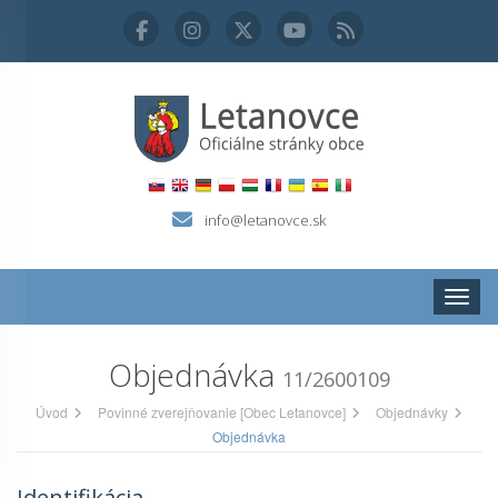
info@letanovce.sk
Zobraz
Objednávka
11/2600109
Úvod
Povinné zverejňovanie [Obec Letanovce]
Objednávky
Objednávka
Identifikácia