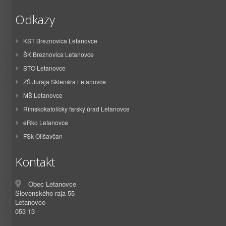
Odkazy
KST Breznovica Letanovce
ŠK Breznovica Letanovce
STO Letanovce
ZŠ Juraja Sklenára Letanovce
MŠ Letanovce
Rímskokatolícky farský úrad Letanovce
eRko Letanovce
FSk Olišavčan
Kontakt
Obec Letanovce
Slovenského raja 55
Letanovce
053 13