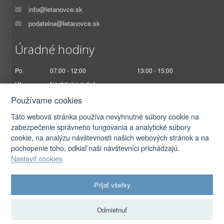
info@letanovce.sk
podatelna@letanovce.sk
Úradné hodiny
Po
07:00 - 12:00
13:00 - 15:00
Ut
Nestránkový deň
St
07:00 - 12:00
13:00 - 17:00
Používame cookies
Št
Nestránkový deň
Táto webová stránka používa nevyhnutné súbory cookie na
Pi
07:00 - 12:30
zabezpečenie správneho fungovania a analytické súbory
cookie, na analýzu návštevnosti našich webových stránok a na
pochopenie toho, odkiaľ naši návštevníci prichádzajú.
Nastaviť cookies
2026 © Obec Letanovce |
Prihlásiť sa
Prijať všetky
Autorské práva
|
Ochrana osobných údajov
|
Prístupnosť
|
Podmienky použitia
|
Nastavenia cookies
Odmietnuť