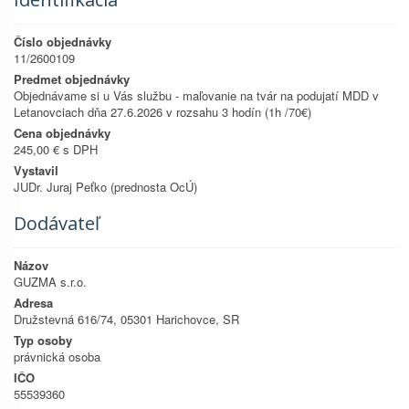
Číslo objednávky
11/2600109
Predmet objednávky
Objednávame si u Vás službu - maľovanie na tvár na podujatí MDD v
Letanovciach dňa 27.6.2026 v rozsahu 3 hodín (1h /70€)
Cena objednávky
245,00 € s DPH
Vystavil
JUDr. Juraj Peťko (prednosta OcÚ)
Dodávateľ
Názov
GUZMA s.r.o.
Adresa
Družstevná 616/74, 05301 Harichovce, SR
Typ osoby
právnická osoba
IČO
55539360