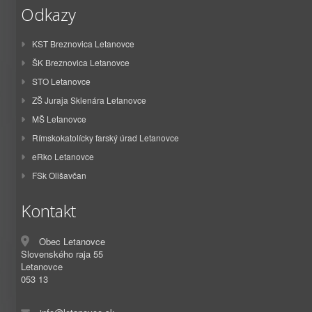
Odkazy
KST Breznovica Letanovce
ŠK Breznovica Letanovce
STO Letanovce
ZŠ Juraja Sklenára Letanovce
MŠ Letanovce
Rímskokatolícky farský úrad Letanovce
eRko Letanovce
FSk Olišavčan
Kontakt
Obec Letanovce
Slovenského raja 55
Letanovce
053 13