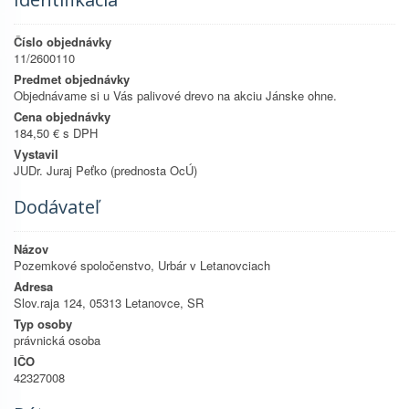
Číslo objednávky
11/2600110
Predmet objednávky
Objednávame si u Vás palivové drevo na akciu Jánske ohne.
Cena objednávky
184,50 € s DPH
Vystavil
JUDr. Juraj Peťko (prednosta OcÚ)
Dodávateľ
Názov
Pozemkové spoločenstvo, Urbár v Letanovciach
Adresa
Slov.raja 124, 05313 Letanovce, SR
Typ osoby
právnická osoba
IČO
42327008