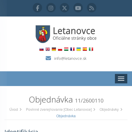
info@letanovce.sk
Zobraz
Objednávka
11/2600110
Úvod
Povinné zverejňovanie [Obec Letanovce]
Objednávky
Objednávka
Identifikácia