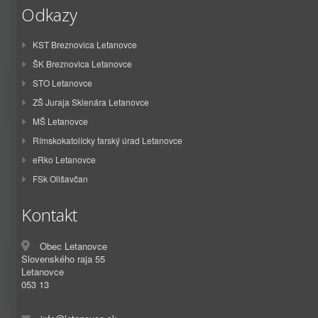
Odkazy
KST Breznovica Letanovce
ŠK Breznovica Letanovce
STO Letanovce
ZŠ Juraja Sklenára Letanovce
MŠ Letanovce
Rímskokatolícky farský úrad Letanovce
eRko Letanovce
FSk Olišavčan
Kontakt
Obec Letanovce
Slovenského raja 55
Letanovce
053 13