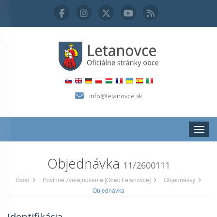
info@letanovce.sk
Zobraz
Objednávka
11/2600111
Úvod
Povinné zverejňovanie [Obec Letanovce]
Objednávky
Objednávka
Identifikácia