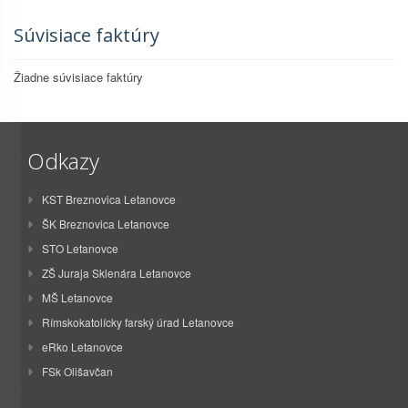
Súvisiace faktúry
Žiadne súvisiace faktúry
Odkazy
KST Breznovica Letanovce
ŠK Breznovica Letanovce
STO Letanovce
ZŠ Juraja Sklenára Letanovce
MŠ Letanovce
Rímskokatolícky farský úrad Letanovce
eRko Letanovce
FSk Olišavčan