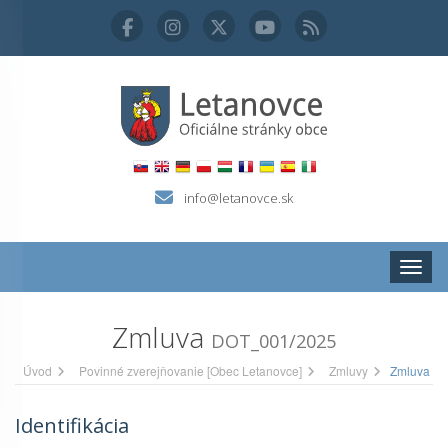
info@letanovce.sk
Zobraz
Zmluva
DOT_001/2025
Úvod
Povinné zverejňovanie [Obec Letanovce]
Zmluvy
Zmluva
Identifikácia