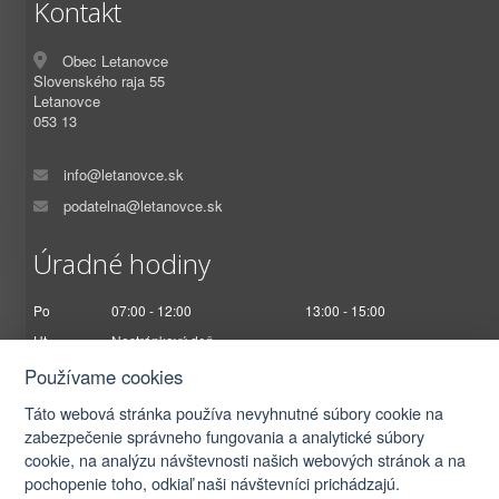
Kontakt
Obec Letanovce
Slovenského raja 55
Letanovce
053 13
info@letanovce.sk
podatelna@letanovce.sk
Úradné hodiny
Po
07:00 - 12:00
13:00 - 15:00
Ut
Nestránkový deň
St
07:00 - 12:00
13:00 - 17:00
Používame cookies
Št
Nestránkový deň
Táto webová stránka používa nevyhnutné súbory cookie na
Pi
07:00 - 12:30
zabezpečenie správneho fungovania a analytické súbory
cookie, na analýzu návštevnosti našich webových stránok a na
pochopenie toho, odkiaľ naši návštevníci prichádzajú.