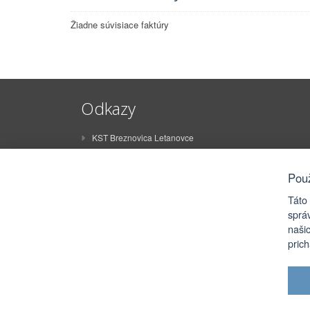
Žiadne súvisiace faktúry
Odkazy
KST Breznovica Letanovce
ŠK Breznovica Letanovce
STO Letanovce
Pou
ZŠ Juraja Sklenára Letanovce
Táto
MŠ Letanovce
sprá
naši
Rímskokatolícky farský úrad Letanovce
pric
eRko Letanovce
FSk Olišavčan