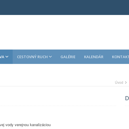
VA
CESTOVNÝ RUCH
GALÉRIE
KALENDÁR
KONTAK
Úvod
D
ej vody verejnou kanalizáciou