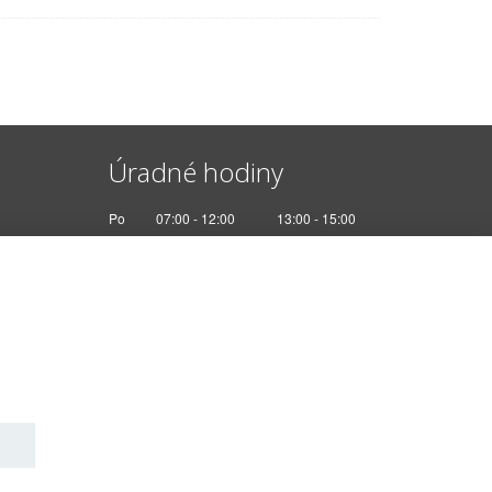
Úradné hodiny
Po
07:00 - 12:00
13:00 - 15:00
Ut
Nestránkový deň
St
07:00 - 12:00
13:00 - 17:00
Št
Nestránkový deň
Pi
07:00 - 12:30