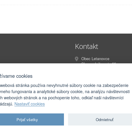
Kontakt
Obec Letanovce
Slovenského raja 55
Letanovce
053 13
žívame cookies
 webová stránka používa nevyhnutné súbory cookie na zabezpečenie
info@letanovce.sk
vneho fungovania a analytické súbory cookie, na analýzu návštevnosti
podatelna@letanovce.sk
ch webových stránok a na pochopenie toho, odkiaľ naši návštevníci
hádzajú.
Nastaviť cookies
Prijať všetky
Odmietnuť