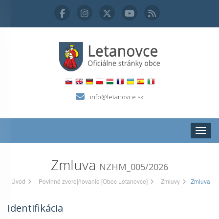
info@letanovce.sk
Zobraz
Zmluva
NZHM_005/2026
Úvod
Povinné zverejňovanie [Obec Letanovce]
Zmluvy
Zmluva
Identifikácia