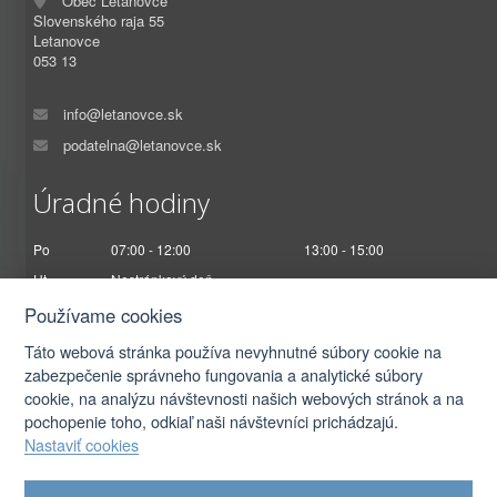
Obec Letanovce
Slovenského raja 55
Letanovce
053 13
info@letanovce.sk
podatelna@letanovce.sk
Úradné hodiny
Po
07:00 - 12:00
13:00 - 15:00
Ut
Nestránkový deň
St
07:00 - 12:00
13:00 - 17:00
Používame cookies
Št
Nestránkový deň
Táto webová stránka používa nevyhnutné súbory cookie na
Pi
07:00 - 12:30
zabezpečenie správneho fungovania a analytické súbory
cookie, na analýzu návštevnosti našich webových stránok a na
pochopenie toho, odkiaľ naši návštevníci prichádzajú.
Nastaviť cookies
2026 © Obec Letanovce |
Prihlásiť sa