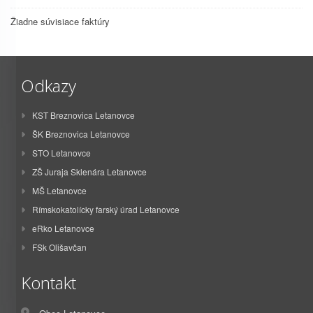
Žiadne súvisiace faktúry
Odkazy
KST Breznovica Letanovce
ŠK Breznovica Letanovce
STO Letanovce
ZŠ Juraja Sklenára Letanovce
MŠ Letanovce
Rímskokatolícky farský úrad Letanovce
eRko Letanovce
FSk Olišavčan
Kontakt