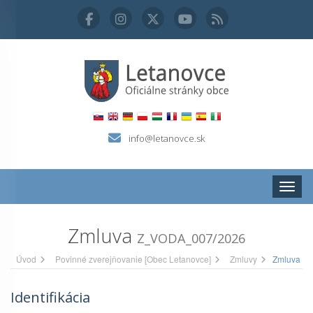
info@letanovce.sk
Zobraz
Zmluva
Z_VODA_007/2026
Úvod
Povinné zverejňovanie [Obec Letanovce]
Zmluvy
Zmluva
Identifikácia