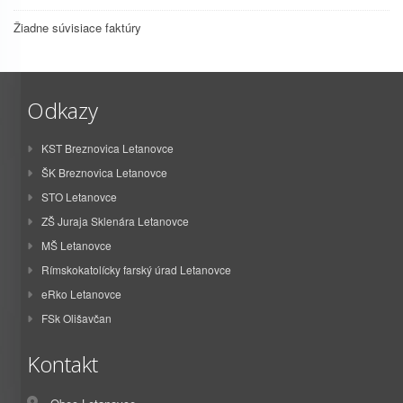
Žiadne súvisiace faktúry
Odkazy
KST Breznovica Letanovce
ŠK Breznovica Letanovce
STO Letanovce
ZŠ Juraja Sklenára Letanovce
MŠ Letanovce
Rímskokatolícky farský úrad Letanovce
eRko Letanovce
FSk Olišavčan
Kontakt