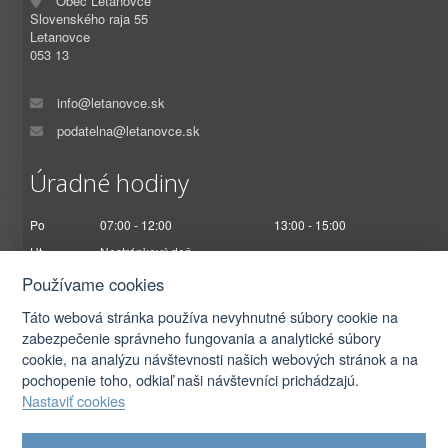
Obec Letanovce
Slovenského raja 55
Letanovce
053 13
info@letanovce.sk
podatelna@letanovce.sk
Úradné hodiny
Po
07:00 - 12:00
13:00 - 15:00
Ut
Nestránkový deň
St
07:00 - 12:00
13:00 - 17:00
Používame cookies
Št
Nestránkový deň
Táto webová stránka používa nevyhnutné súbory cookie na
Pi
07:00 - 12:30
zabezpečenie správneho fungovania a analytické súbory
cookie, na analýzu návštevnosti našich webových stránok a na
pochopenie toho, odkiaľ naši návštevníci prichádzajú.
Nastaviť cookies
2026 © Obec Letanovce |
Prihlásiť sa