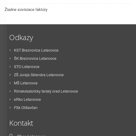
Žiadne súvisiace faktúry
Odkazy
KST Breznovica Letanovce
ŠK Breznovica Letanovce
STO Letanovce
ZŠ Juraja Sklenára Letanovce
MŠ Letanovce
Rímskokatolícky farský úrad Letanovce
eRko Letanovce
FSk Olišavčan
Kontakt