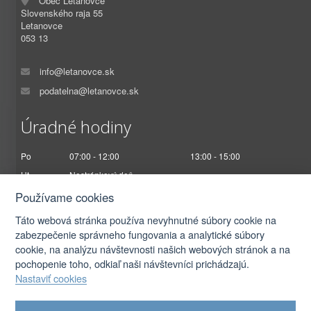
Obec Letanovce
Slovenského raja 55
Letanovce
053 13
info@letanovce.sk
podatelna@letanovce.sk
Úradné hodiny
Po
07:00 - 12:00
13:00 - 15:00
Ut
Nestránkový deň
St
07:00 - 12:00
13:00 - 17:00
Používame cookies
Št
Nestránkový deň
Táto webová stránka používa nevyhnutné súbory cookie na
Pi
07:00 - 12:30
zabezpečenie správneho fungovania a analytické súbory
cookie, na analýzu návštevnosti našich webových stránok a na
pochopenie toho, odkiaľ naši návštevníci prichádzajú.
Nastaviť cookies
2026 © Obec Letanovce |
Prihlásiť sa