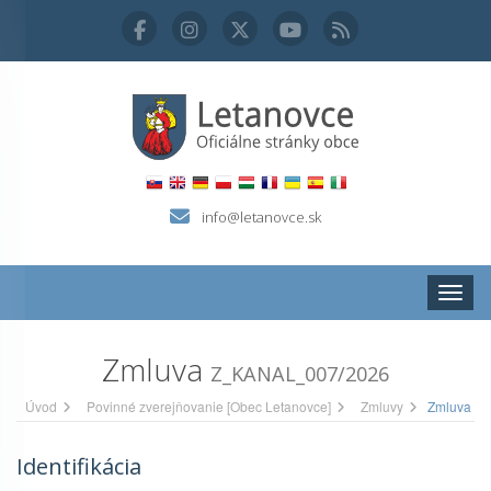
info@letanovce.sk
Zobraz
Zmluva
Z_KANAL_007/2026
Úvod
Povinné zverejňovanie [Obec Letanovce]
Zmluvy
Zmluva
Identifikácia