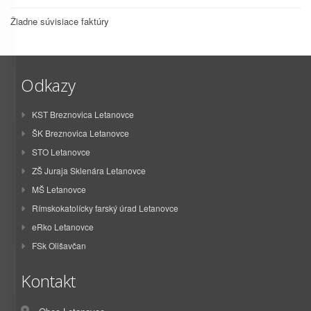
Žiadne súvisiace faktúry
Odkazy
KST Breznovica Letanovce
ŠK Breznovica Letanovce
STO Letanovce
ZŠ Juraja Sklenára Letanovce
MŠ Letanovce
Rímskokatolícky farský úrad Letanovce
eRko Letanovce
FSk Olišavčan
Kontakt