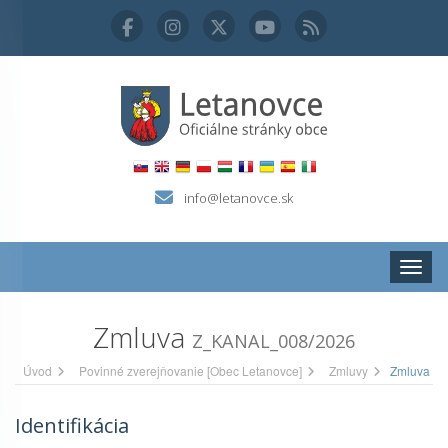
info@letanovce.sk
Zobraz
Zmluva
Z_KANAL_008/2026
Úvod
Povinné zverejňovanie [Obec Letanovce]
Zmluvy
Zmluva
Identifikácia