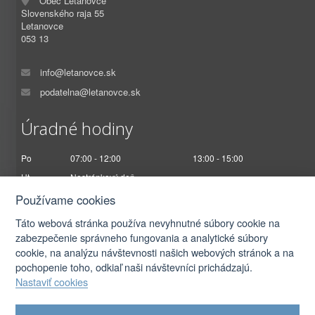
Obec Letanovce
Slovenského raja 55
Letanovce
053 13
info@letanovce.sk
podatelna@letanovce.sk
Úradné hodiny
Po
07:00 - 12:00
13:00 - 15:00
Ut
Nestránkový deň
St
07:00 - 12:00
13:00 - 17:00
Používame cookies
Št
Nestránkový deň
Táto webová stránka používa nevyhnutné súbory cookie na
Pi
07:00 - 12:30
zabezpečenie správneho fungovania a analytické súbory
cookie, na analýzu návštevnosti našich webových stránok a na
pochopenie toho, odkiaľ naši návštevníci prichádzajú.
Nastaviť cookies
2026 © Obec Letanovce |
Prihlásiť sa