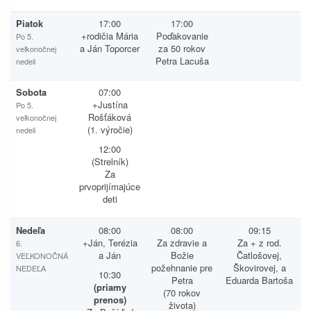
Piatok
17:00
17:00
+rodičia Mária
Poďakovanie
Po 5.
a Ján Toporcer
za 50 rokov
veľkonočnej
Petra Lacuša
nedeli
Sobota
07:00
+Justína
Po 5.
Rošťáková
veľkonočnej
(1. výročie)
nedeli
12:00
(Strelník)
Za
prvoprijímajúce
deti
Nedeľa
08:00
08:00
09:15
+Ján, Terézia
Za zdravie a
Za + z rod.
6.
a Ján
Božie
Čatlošovej,
VEĽKONOČNÁ
požehnanie pre
Škovirovej, a
NEDEĽA
10:30
Petra
Eduarda Bartoša
(priamy
(70 rokov
prenos)
života)