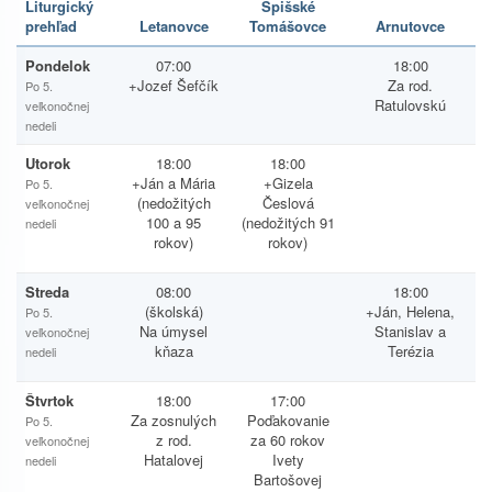
Liturgický
Spišské
prehľad
Letanovce
Tomášovce
Arnutovce
Pondelok
07:00
18:00
+Jozef Šefčík
Za rod.
Po 5.
Ratulovskú
veľkonočnej
nedeli
Utorok
18:00
18:00
+Ján a Mária
+Gizela
Po 5.
(nedožitých
Česlová
veľkonočnej
100 a 95
(nedožitých 91
nedeli
rokov)
rokov)
Streda
08:00
18:00
(školská)
+Ján, Helena,
Po 5.
Na úmysel
Stanislav a
veľkonočnej
kňaza
Terézia
nedeli
Štvrtok
18:00
17:00
Za zosnulých
Poďakovanie
Po 5.
z rod.
za 60 rokov
veľkonočnej
Hatalovej
Ivety
nedeli
Bartošovej