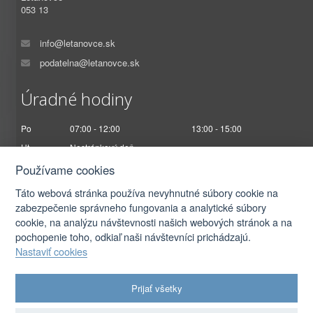
053 13
info@letanovce.sk
podatelna@letanovce.sk
Úradné hodiny
Po
07:00 - 12:00
13:00 - 15:00
Ut
Nestránkový deň
St
07:00 - 12:00
13:00 - 17:00
Používame cookies
Št
Nestránkový deň
Táto webová stránka používa nevyhnutné súbory cookie na
Pi
07:00 - 12:30
zabezpečenie správneho fungovania a analytické súbory
cookie, na analýzu návštevnosti našich webových stránok a na
pochopenie toho, odkiaľ naši návštevníci prichádzajú.
Nastaviť cookies
2026 © Obec Letanovce |
Prihlásiť sa
Prijať všetky
Autorské práva
|
Ochrana osobných údajov
|
Prístupnosť
|
Podmienky použitia
|
Nastavenia cookies