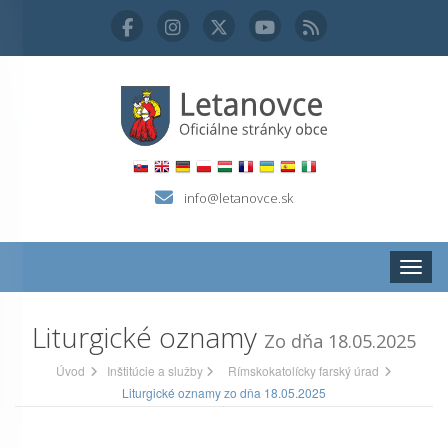
info@letanovce.sk
Zobraz
Liturgické oznamy
Zo dňa 18.05.2025
Úvod
Inštitúcie a služby
Rímskokatolícky farský úrad
Liturgické oznamy zo dňa 18.05.2025