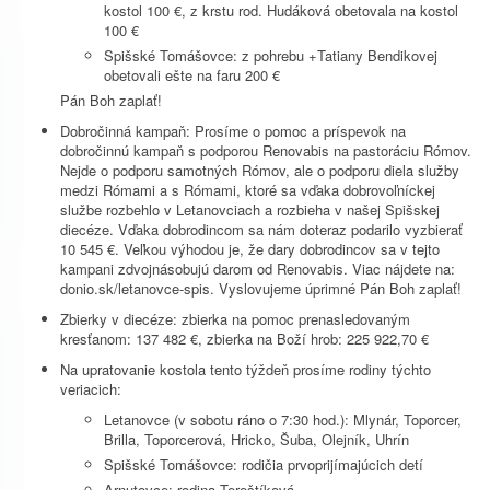
kostol 100 €, z krstu rod. Hudáková obetovala na kostol
100 €
Spišské Tomášovce: z pohrebu +Tatiany Bendikovej
obetovali ešte na faru 200 €
Pán Boh zaplať!
Dobročinná kampaň: Prosíme o pomoc a príspevok na
dobročinnú kampaň s podporou Renovabis na pastoráciu Rómov.
Nejde o podporu samotných Rómov, ale o podporu diela služby
medzi Rómami a s Rómami, ktoré sa vďaka dobrovoľníckej
službe rozbehlo v Letanovciach a rozbieha v našej Spišskej
diecéze. Vďaka dobrodincom sa nám doteraz podarilo vyzbierať
10 545 €. Veľkou výhodou je, že dary dobrodincov sa v tejto
kampani zdvojnásobujú darom od Renovabis. Viac nájdete na:
donio.sk/letanovce-spis. Vyslovujeme úprimné Pán Boh zaplať!
Zbierky v diecéze: zbierka na pomoc prenasledovaným
kresťanom: 137 482 €, zbierka na Boží hrob: 225 922,70 €
Na upratovanie kostola tento týždeň prosíme rodiny týchto
veriacich:
Letanovce (v sobotu ráno o 7:30 hod.): Mlynár, Toporcer,
Brilla, Toporcerová, Hricko, Šuba, Olejník, Uhrín
Spišské Tomášovce: rodičia prvoprijímajúcich detí
Arnutovce: rodina Tereštíková