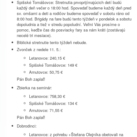
Spišské Tomášovce: Stretnutia prvoprijímajúcich detí budú
každý deň večer o 18:00 hod. Spovedať budeme každý deň pred
sv. omšami a deti a rodičov budeme spovedať v sobotu ráno od
8:00 hod. Brigády na fare budú tento týždeň v pondelok a sobotu
dopoludnia a tiež v stredu popoludní. Veľmi Vás prosíme o
pomoc, keďže čas do posviacky fary sa nám kráti (zostávajú
necelé tri mesiace).
Biblické stretnutie tento týždeň nebude.
Zvonček z nedele 11. 5.:
Letanovce: 240,15 €
Spišské Tomášovce: 149 €
Arnutovce: 50,75 €
Pán Boh zaplať!
Zbierka na seminár:
Letanovce: 758,30 €
Spišské Tomášovce: 134 €
Arnutovce: 71,55 €
Pán Boh zaplať!
Dobrodinci:
Letanovce: z pohrebu +Štefana Olejníka obetovali na