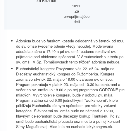
Za Boží ľud
10:30
Za
prvoprijímajúce
deti
Adorácia bude vo farskom kostole celodenná vo štvrtok od 8:00
do sv. omše (večerné bdenie vtedy nebude). Moderovaná
adorácia začne o 17:40 a pri sv. omši budeme rozdávať sv.
prijímanie pod obidvoma spôsobmi. V Arnutovciach v stredu po
sv. omši. V Sp. Tomášovciach tento týždeň adorácia nebude..
Eucharistický kongres: Pozývame vás 22. až 24. mája na
Diecézny eucharistický kongres do Ružomberka. Kongres
začína vo štvrtok 22. mája o 18:00 otváracou sv. omšou.
Program pokračuje v piatok 23. mája od 10.30 katechézami a
večer so sv. omšou o 18.00 a po nej programom GODZONE pre
mladých. Vyvrcholenie kongresu bude v sobotu 24. mája.
Program začína už od 9:00 jednotlivými “workshopmi”, ktoré
približujú Eucharistiu rôznym spôsobom pre všetky vekové
kategórie. Slávnostná sv. omša bude na námestí o 15:00,
hlavným celebrantom bude diecézny biskup František. Po sv.
omši bude eucharistická procesia cez mesto a po nej koncert
Simy Magušinovej. Viac info na eucharistickykongres.sk.