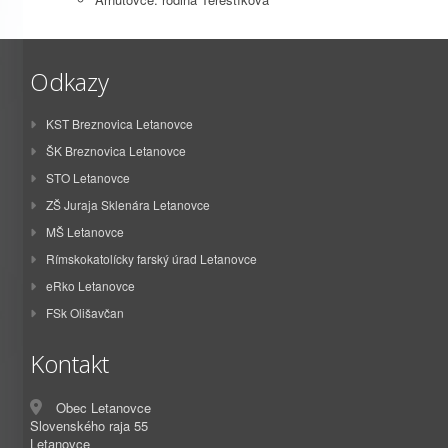
Odkazy
KST Breznovica Letanovce
ŠK Breznovica Letanovce
STO Letanovce
ZŠ Juraja Sklenára Letanovce
MŠ Letanovce
Rímskokatolícky farský úrad Letanovce
eRko Letanovce
FSk Olišavčan
Kontakt
Obec Letanovce
Slovenského raja 55
Letanovce