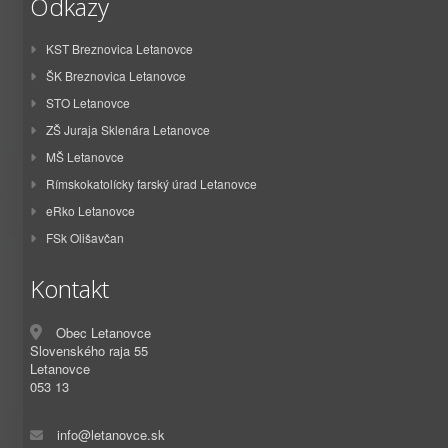
Odkazy
KST Breznovica Letanovce
ŠK Breznovica Letanovce
STO Letanovce
ZŠ Juraja Sklenára Letanovce
MŠ Letanovce
Rímskokatolícky farský úrad Letanovce
eRko Letanovce
FSk Olišavčan
Kontakt
Obec Letanovce
Slovenského raja 55
Letanovce
053 13
info@letanovce.sk