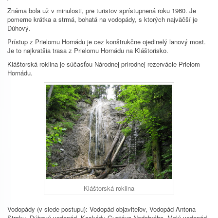
Známa bola už v minulosti, pre turistov sprístupnená roku 1960. Je
pomerne krátka a strmá, bohatá na vodopády, s ktorých najväčší je
Dúhový.
Prístup z Prielomu Hornádu je cez konštrukčne ojedinelý lanový most.
Je to najkratšia trasa z Prielomu Hornádu na Kláštorisko.
Kláštorská roklina je súčasťou Národnej prírodnej rezervácie Prielom
Hornádu.
Kláštorská roklina
Vodopády (v slede postupu): Vodopád objaviteľov, Vodopád Antona
Straku, Dúhový vodopád, Kaskády Gustáva Nedobrého, Malý vodopád,