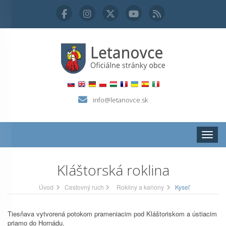
info@letanovce.sk
Zobraz
Kláštorská roklina
Úvod
Cestovný ruch
Rokliny a kaňony
Kyseľ
Tiesňava vytvorená potokom prameniacim pod Kláštoriskom a ústiacim
priamo do Hornádu.