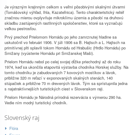
Je výrazným krajinným celkom s veľmi pôsobivými skalnými útvarmi
(Tomášovský výhľad, Ihla, Kazateľnica). Tento charakteristický reliéf
značnou mierou ovplyvňuje mikroklímu územia a pôsobí na druhovú
skladbu zastúpených rastlinných spoločenstiev, ktoré sa vyznačujú
veľkou pestrosťou.
Prvý prechod Prielomom Hornádu po jeho zamrznutej hladine sa
uskutočnil vo februári 1906. V júli 1906 sa B. Hajtsch a L. Hajtsch na
primitívnej plti splavili tokom Hornádu od Hrabušic (Hrdlo Hornádu) po
Smižany (vyústenie Hornádu pri Smižanskej Maši).
Prielom Hornádu nebol po celej svojej dĺžke priechodný až do roku
1974, keď sa ukončila etapovitá výstavba chodníka Horskej služby. Na
tomto chodníku je zabudovaných 7 kovových mostíkov a lávok,
približne 320 m reťazí v exponovaných skalných stenách, 140
stúpačiek a približne 70 m drevených lávok. Tým sa sprístupnila jedna
s najatraktívnejších turistických ciest v Slovenskom raji.
Prielom Hornádu je Národná prírodná rezervácia s výmerou 290 ha.
Vedie ním modrý turistický chodník.
Slovenský raj
Flóra