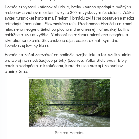
Hornád tu vytvoril kaňonovité údolie, brehy ktorého spadajú z bočných
hrebeňov a vrchov miestami s vyše 300 m výškovým rozdielom. Vďaka
svojej turistickej histórii má Prielom Hornádu zvláštne postavenie medzi
prírodnými hodnotami Slovenského raja. Predchodca Hornádu na konci
mladšieho neogénu tiekol po plochom dne dnešnej Hornádskej kotliny
približne o 150 m vyššie. V období na rozhraní mladšieho neogénu a
štvrtohôr sa územie Slovenského raja začalo zdvíhať, kým dno
Hornádskej kotliny klesá.
Hornád sa začal zarezávať do podložia svojho toku a tak vznikol nielen
on, ale aj naň nadväzujúce prítoky (Lesnica, Veľká Biela voda, Biely
potok s vodopádmi a kaskádami, ktoré do nich stekajú zo svahov
planiny Glac.
Prielom Hornádu