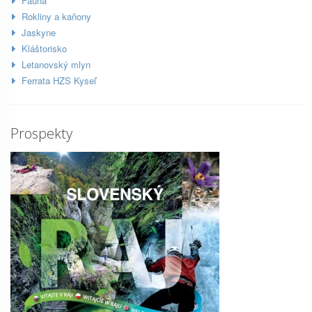
Fauna
Rokliny a kaňony
Jaskyne
Kláštorisko
Letanovský mlyn
Ferrata HZS Kyseľ
Prospekty