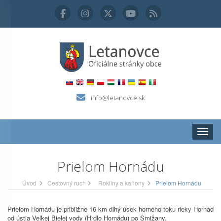
info@letanovce.sk
Zobraz
Prielom Hornádu
Úvod
Cestovný ruch
Rokliny a kaňony
Prielom Hornádu
Prielom Hornádu je približne 16 km dlhý úsek horného toku rieky Hornád
od ústia Veľkej Bielej vody (Hrdlo Hornádu) po Smižany.