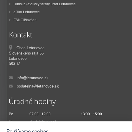
Rímskokatolícky farský úrad Letanovce
eRko Letanovce
FSk Olišavčan
Kontakt
Obec Letanovce
Slovenského raja 55
Letanovce
053 13
info@letanovce.sk
podatelna@letanovce.sk
Úradné hodiny
Po
07:00 - 12:00
13:00 - 15:00
Ut
Nestránkový deň
St
07:00 - 12:00
13:00 - 17:00
Používame cookies