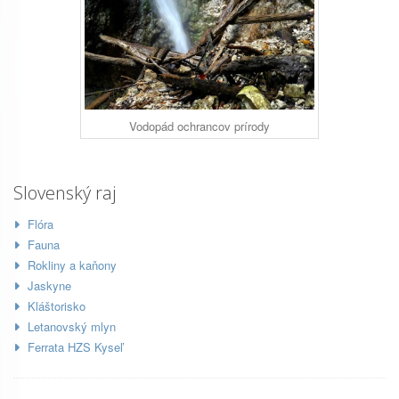
Vodopád ochrancov prírody
Slovenský raj
Flóra
Fauna
Rokliny a kaňony
Jaskyne
Kláštorisko
Letanovský mlyn
Ferrata HZS Kyseľ