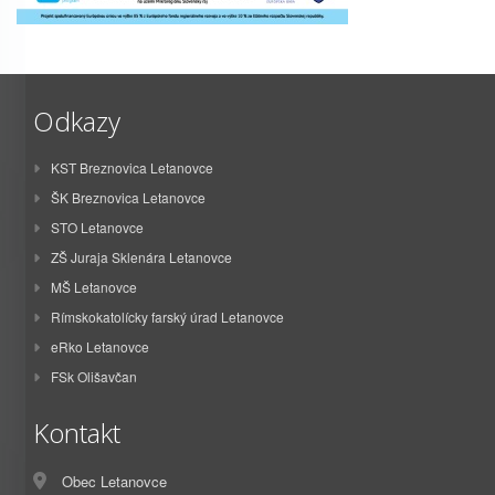
Odkazy
KST Breznovica Letanovce
ŠK Breznovica Letanovce
STO Letanovce
ZŠ Juraja Sklenára Letanovce
MŠ Letanovce
Rímskokatolícky farský úrad Letanovce
eRko Letanovce
FSk Olišavčan
Kontakt
Obec Letanovce