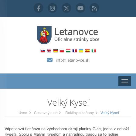
info@letanovce.sk
Zobraz
Velký Kyseľ
Úvod
Cestovný ruch
Rokliny a kaňony
Velký Kyseľ
Vápencová tiesňava na východnom okraji planiny Glac, jedna z odnoží
Kyseľa. Spolu s Malým Kyseľom a náhradnou trasou sú to jediné