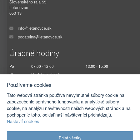
Slovenského raja 55
Letanovce
053 13
info@letanovce.sk
podatelna@letanovce.sk
Úradné hodiny
Po
07:00 - 12:00
13:00 - 15:00
Ut
Nestránkový deň
St
07:00 - 12:00
13:00 - 17:00
Používame cookies
Št
Nestránkový deň
Táto webová stránka používa nevyhnutné súbory cookie na
Pi
07:00 - 12:30
zabezpečenie správneho fungovania a analytické súbory
cookie, na analýzu návštevnosti našich webových stránok a na
pochopenie toho, odkiaľ naši návštevníci prichádzajú.
Nastaviť cookies
2026 © Obec Letanovce |
Prihlásiť sa
Prijať všetky
Autorské práva
|
Ochrana osobných údajov
|
Prístupnosť
|
Podmienky použitia
|