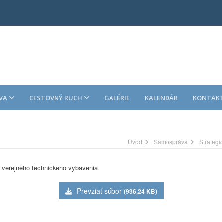
VA
CESTOVNÝ RUCH
GALÉRIE
KALENDÁR
KONTAK
Úvod
Samospráva
Strateg
e verejného technického vybavenia
Prevziať súbor
(936,24 KB)