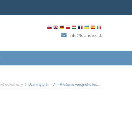
info@letanovce.sk
T
ické dokumenty
Územný plán - V4 - Riešenie verejného technického vybavenia