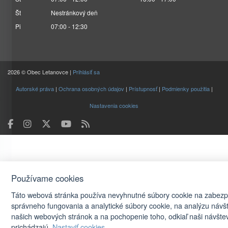
Št
Nestránkový deň
Pi
07:00 - 12:30
2026 © Obec Letanovce |
Prihlásiť sa
Autorské práva
|
Ochrana osobných údajov
|
Prístupnosť
|
Podmienky použitia
|
Nastavenia cookies
Používame cookies
Táto webová stránka používa nevyhnutné súbory cookie na zabez
správneho fungovania a analytické súbory cookie, na analýzu návš
našich webových stránok a na pochopenie toho, odkiaľ naši návštev
prichádzajú.
Nastaviť cookies