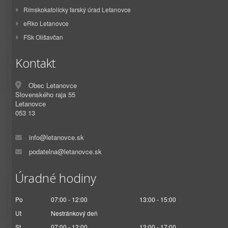
Rímskokatolícky farský úrad Letanovce
eRko Letanovce
FSk Olišavčan
Kontakt
Obec Letanovce
Slovenského raja 55
Letanovce
053 13
info@letanovce.sk
podatelna@letanovce.sk
Úradné hodiny
Po
07:00 - 12:00
13:00 - 15:00
Ut
Nestránkový deň
St
07:00 - 12:00
13:00 - 17:00