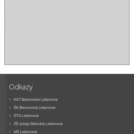
Odkazy
KST Breznovica Letanovce
ŠK Breznovica Letanovce
STO Letanovce
ZŠ Juraja Sklenára Letanovce
MŠ Letanovce