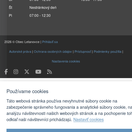
Št
Nestránkový deň
Pi
07:00 - 12:30
2026 © Obec Letanovce |
Prihlásiť sa
Autorské práva
|
Ochrana osobných údajov
|
Prístupnosť
|
Podmienky použitia
|
Nastavenia cookies
Používame cookies
Táto webová stránka používa nevyhnutné súbory cookie na
zabezpečenie správneho fungovania a analytické súbory cookie, n
analýzu návštevnosti našich webových stránok a na pochopenie to
odkiaľ naši návštevníci prichádzajú.
Nastaviť cookies