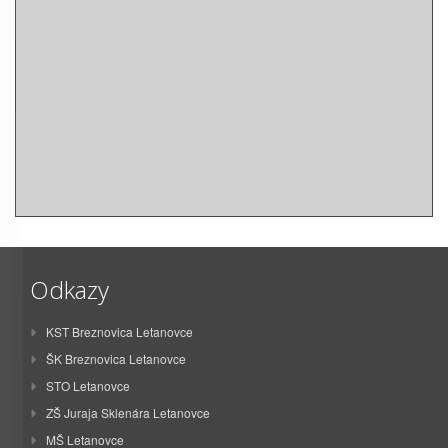
Odkazy
KST Breznovica Letanovce
ŠK Breznovica Letanovce
STO Letanovce
ZŠ Juraja Sklenára Letanovce
MŠ Letanovce