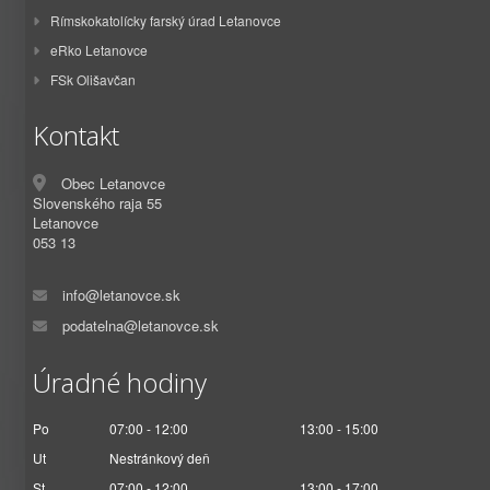
Rímskokatolícky farský úrad Letanovce
eRko Letanovce
FSk Olišavčan
Kontakt
Obec Letanovce
Slovenského raja 55
Letanovce
053 13
info@letanovce.sk
podatelna@letanovce.sk
Úradné hodiny
Po
07:00 - 12:00
13:00 - 15:00
Ut
Nestránkový deň
St
07:00 - 12:00
13:00 - 17:00