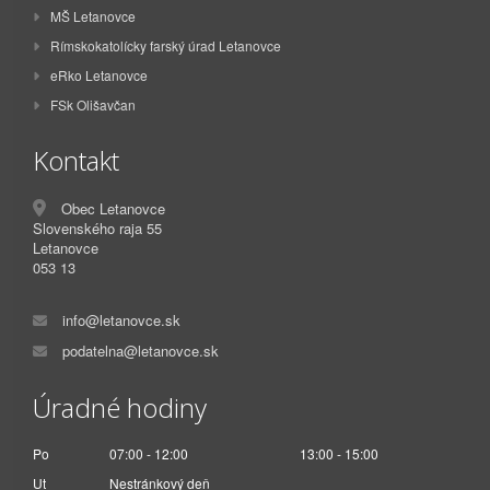
MŠ Letanovce
Rímskokatolícky farský úrad Letanovce
eRko Letanovce
FSk Olišavčan
Kontakt
Obec Letanovce
Slovenského raja 55
Letanovce
053 13
info@letanovce.sk
podatelna@letanovce.sk
Úradné hodiny
Po
07:00 - 12:00
13:00 - 15:00
Ut
Nestránkový deň