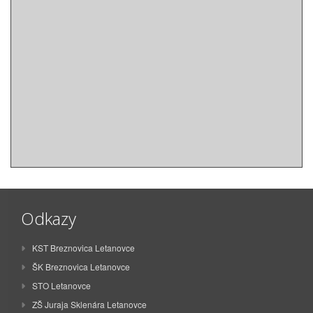
Odkazy
KST Breznovica Letanovce
ŠK Breznovica Letanovce
STO Letanovce
ZŠ Juraja Sklenára Letanovce