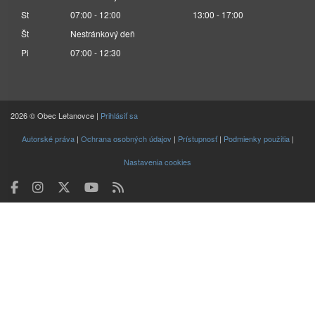
St
07:00 - 12:00
13:00 - 17:00
Št
Nestránkový deň
Pi
07:00 - 12:30
2026 © Obec Letanovce |
Prihlásiť sa
Autorské práva
|
Ochrana osobných údajov
|
Prístupnosť
|
Podmienky použitia
|
Nastavenia cookies