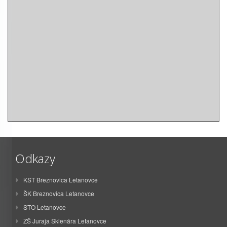
Odkazy
KST Breznovica Letanovce
ŠK Breznovica Letanovce
STO Letanovce
ZŠ Juraja Sklenára Letanovce