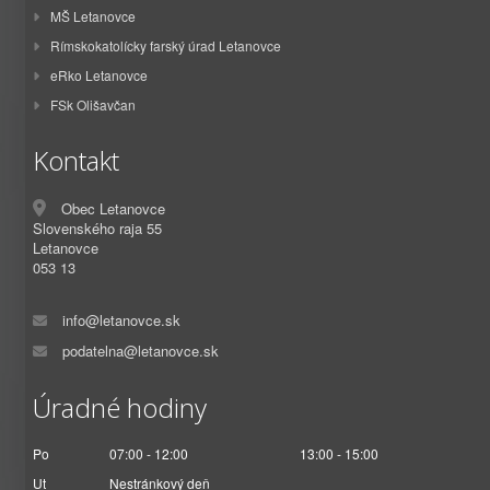
MŠ Letanovce
Rímskokatolícky farský úrad Letanovce
eRko Letanovce
FSk Olišavčan
Kontakt
Obec Letanovce
Slovenského raja 55
Letanovce
053 13
info@letanovce.sk
podatelna@letanovce.sk
Úradné hodiny
Po
07:00 - 12:00
13:00 - 15:00
Ut
Nestránkový deň