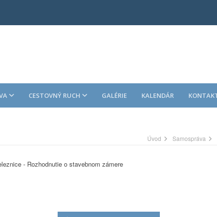
VA
CESTOVNÝ RUCH
GALÉRIE
KALENDÁR
KONTAK
Úvod
Samospráva
železnice - Rozhodnutie o stavebnom zámere