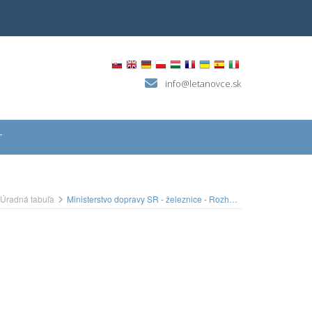
info@letanovce.sk
T
Úradná tabuľa
Ministerstvo dopravy SR - železnice - Rozhodnutie o stavebnom zámere