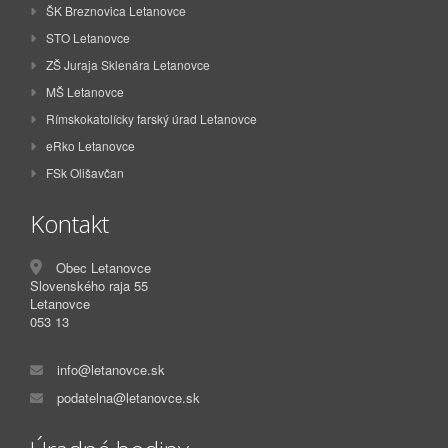
ŠK Breznovica Letanovce
STO Letanovce
ZŠ Juraja Sklenára Letanovce
MŠ Letanovce
Rímskokatolícky farský úrad Letanovce
eRko Letanovce
FSk Olišavčan
Kontakt
Obec Letanovce
Slovenského raja 55
Letanovce
053 13
info@letanovce.sk
podatelna@letanovce.sk