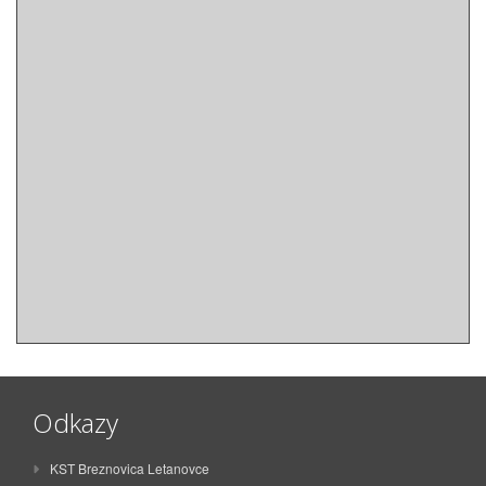
Odkazy
KST Breznovica Letanovce