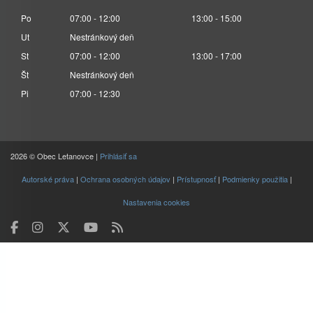
Po
07:00 - 12:00
13:00 - 15:00
Ut
Nestránkový deň
St
07:00 - 12:00
13:00 - 17:00
Št
Nestránkový deň
Pi
07:00 - 12:30
2026 © Obec Letanovce |
Prihlásiť sa
Autorské práva
|
Ochrana osobných údajov
|
Prístupnosť
|
Podmienky použitia
|
Nastavenia cookies