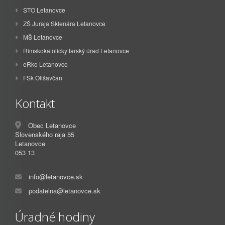
STO Letanovce
ZŠ Juraja Sklenára Letanovce
MŠ Letanovce
Rímskokatolícky farský úrad Letanovce
eRko Letanovce
FSk Olišavčan
Kontakt
Obec Letanovce
Slovenského raja 55
Letanovce
053 13
info@letanovce.sk
podatelna@letanovce.sk
Úradné hodiny