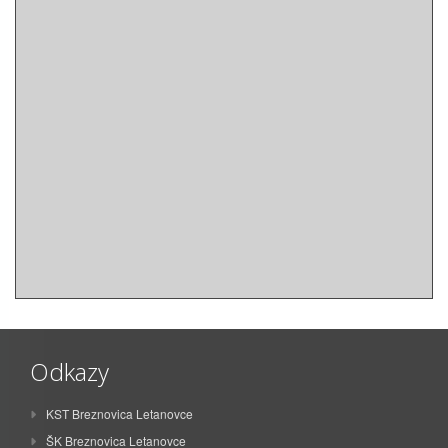
Odkazy
KST Breznovica Letanovce
ŠK Breznovica Letanovce