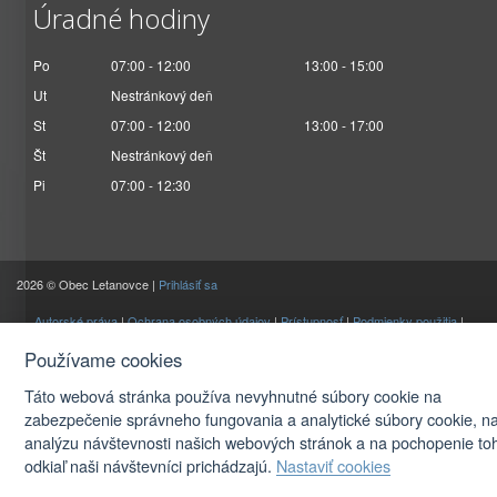
Úradné hodiny
Po
07:00 - 12:00
13:00 - 15:00
Ut
Nestránkový deň
St
07:00 - 12:00
13:00 - 17:00
Št
Nestránkový deň
Pi
07:00 - 12:30
2026 © Obec Letanovce |
Prihlásiť sa
Autorské práva
|
Ochrana osobných údajov
|
Prístupnosť
|
Podmienky použitia
|
Používame cookies
Nastavenia cookies
Táto webová stránka používa nevyhnutné súbory cookie na
zabezpečenie správneho fungovania a analytické súbory cookie, n
analýzu návštevnosti našich webových stránok a na pochopenie to
odkiaľ naši návštevníci prichádzajú.
Nastaviť cookies