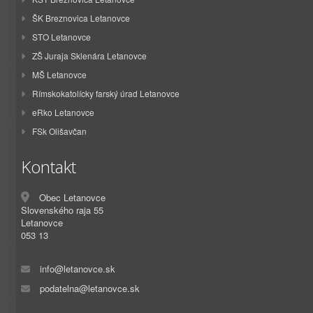
ŠK Breznovica Letanovce
STO Letanovce
ZŠ Juraja Sklenára Letanovce
MŠ Letanovce
Rímskokatolícky farský úrad Letanovce
eRko Letanovce
FSk Olišavčan
Kontakt
Obec Letanovce
Slovenského raja 55
Letanovce
053 13
info@letanovce.sk
podatelna@letanovce.sk