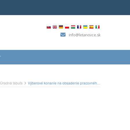
info@letanovce.sk
T
Úradná tabuľa
Výberové konanie na obsadenie pracovného miesta terénny sociálny pracovník