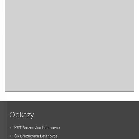
Odkazy
KST Breznovica Letanovce
ŠK Breznovica Letanovce