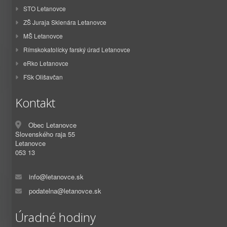
STO Letanovce
ZŠ Juraja Sklenára Letanovce
MŠ Letanovce
Rímskokatolícky farský úrad Letanovce
eRko Letanovce
FSk Olišavčan
Kontakt
Obec Letanovce
Slovenského raja 55
Letanovce
053 13
info@letanovce.sk
podatelna@letanovce.sk
Úradné hodiny