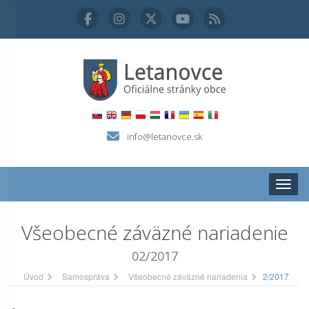
info@letanovce.sk
Zobraz
Všeobecné záväzné nariadenie
02/2017
Úvod
Samospráva
Všeobecné záväzné nariadenia
2/2017