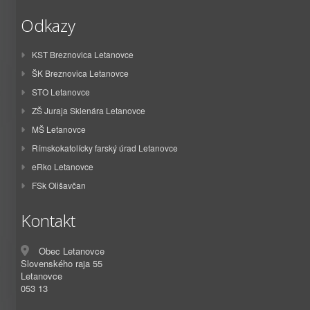
Odkazy
KST Breznovica Letanovce
ŠK Breznovica Letanovce
STO Letanovce
ZŠ Juraja Sklenára Letanovce
MŠ Letanovce
Rímskokatolícky farský úrad Letanovce
eRko Letanovce
FSk Olišavčan
Kontakt
Obec Letanovce
Slovenského raja 55
Letanovce
053 13