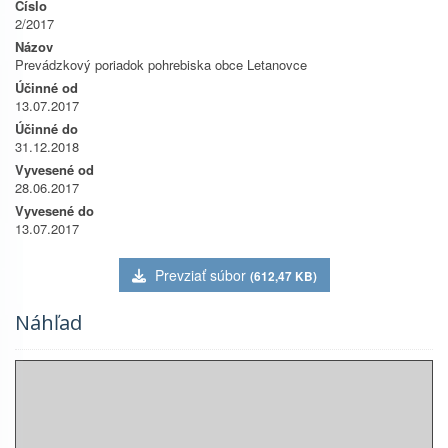
Číslo
2/2017
Názov
Prevádzkový poriadok pohrebiska obce Letanovce
Účinné od
13.07.2017
Účinné do
31.12.2018
Vyvesené od
28.06.2017
Vyvesené do
13.07.2017
Prevziať súbor
(612,47 KB)
Náhľad