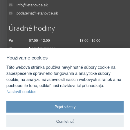
info@letanovce.sk
podatelna@letanovce.sk
Úradné hodiny
Po
07:00 - 12:00
13:00 - 15:00
Ut
Nestránkový deň
St
07:00 - 12:00
13:00 - 17:00
Používame cookies
Št
Nestránkový deň
Táto webová stránka používa nevyhnutné súbory cookie na
Pi
07:00 - 12:30
zabezpečenie správneho fungovania a analytické súbory
cookie, na analýzu návštevnosti našich webových stránok a na
pochopenie toho, odkiaľ naši návštevníci prichádzajú.
Nastaviť cookies
2026 © Obec Letanovce |
Prihlásiť sa
Prijať všetky
Autorské práva
|
Ochrana osobných údajov
|
Prístupnosť
|
Podmienky použitia
|
Nastavenia cookies
Odmietnuť