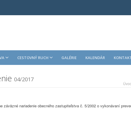
VA
CESTOVNÝ RUCH
GALÉRIE
KALENDÁR
KONTAK
enie
04/2017
Úvo
 záväzné nariadenie obecného zastupiteľstva č. 5/2002 o vykonávaní preven