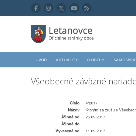
ÚVOD
AKTUALITY
O OBCI
SAMOSPRÁ
Všeobecné záväzné nariad
Číslo
4/2017
Názov
Ktorým sa zrušuje Všeobecne
Účinné od
26.09.2017
Účinné do
Vyvesené od
11.09.2017