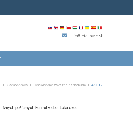
info@letanovce.sk
T
d
Samospráva
Všeobecné záväzné nariadenia
4/2017
tívnych požiarnych kontrol v obci Letanovce