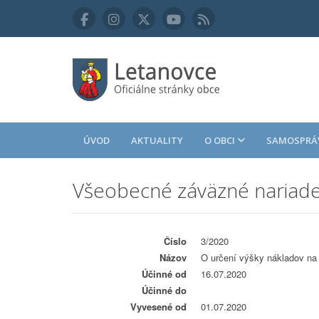
ÚVOD
AKTUALITY
O OBCI
SAMOSPRÁ
Všeobecné záväzné nariad
Číslo
3/2020
Názov
O určení výšky nákladov n
Účinné od
16.07.2020
Účinné do
Vyvesené od
01.07.2020