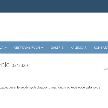
VA
CESTOVNÝ RUCH
GALÉRIE
KALENDÁR
KONTAK
enie
03/2020
Úvo
a zabezpečenie sobášnych obradov v matričnom obvode obce Letanovce