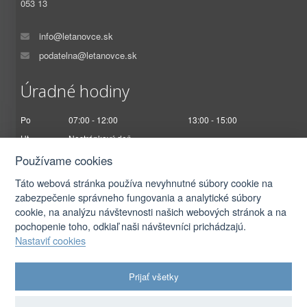
053 13
info@letanovce.sk
podatelna@letanovce.sk
Úradné hodiny
Po
07:00 - 12:00
13:00 - 15:00
Ut
Nestránkový deň
St
07:00 - 12:00
13:00 - 17:00
Používame cookies
Št
Nestránkový deň
Táto webová stránka používa nevyhnutné súbory cookie na
Pi
07:00 - 12:30
zabezpečenie správneho fungovania a analytické súbory
cookie, na analýzu návštevnosti našich webových stránok a na
pochopenie toho, odkiaľ naši návštevníci prichádzajú.
Nastaviť cookies
2026 © Obec Letanovce |
Prihlásiť sa
Prijať všetky
Autorské práva
|
Ochrana osobných údajov
|
Prístupnosť
|
Podmienky použitia
|
Nastavenia cookies