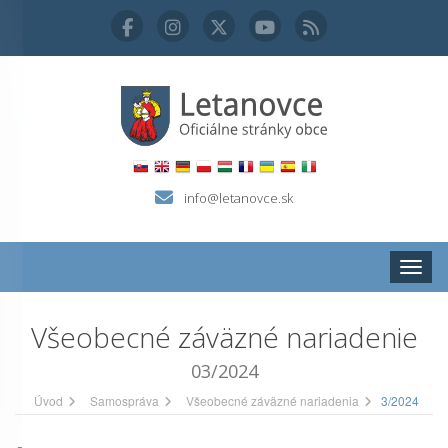
info@letanovce.sk
Zobraz
Všeobecné záväzné nariadenie
03/2024
Úvod
Samospráva
Všeobecné záväzné nariadenia
3/2024