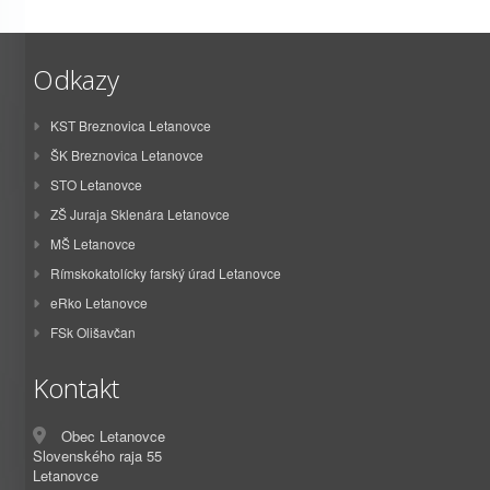
Odkazy
KST Breznovica Letanovce
ŠK Breznovica Letanovce
STO Letanovce
ZŠ Juraja Sklenára Letanovce
MŠ Letanovce
Rímskokatolícky farský úrad Letanovce
eRko Letanovce
FSk Olišavčan
Kontakt
Obec Letanovce
Slovenského raja 55
Letanovce