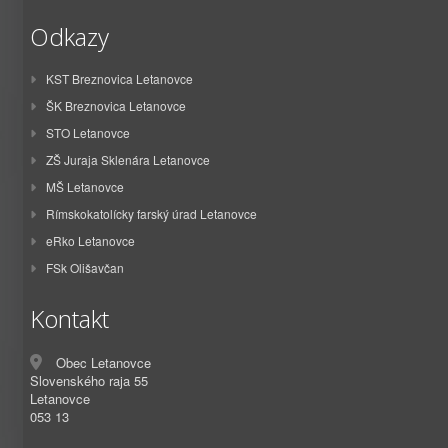
Odkazy
KST Breznovica Letanovce
ŠK Breznovica Letanovce
STO Letanovce
ZŠ Juraja Sklenára Letanovce
MŠ Letanovce
Rímskokatolícky farský úrad Letanovce
eRko Letanovce
FSk Olišavčan
Kontakt
Obec Letanovce
Slovenského raja 55
Letanovce
053 13