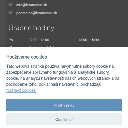
info@letanovce.sk
podatelna@letanovce.sk
Úradné hodiny
Po
07:00 - 12:00
13:00 - 15:00
Ut
Nestránkový deň
St
07:00 - 12:00
13:00 - 17:00
Používame cookies
Št
Nestránkový deň
Táto webová stránka používa nevyhnutné súbory cookie na
Pi
07:00 - 12:30
zabezpečenie správneho fungovania a analytické súbory
cookie, na analýzu návštevnosti našich webových stránok a na
pochopenie toho, odkiaľ naši návštevníci prichádzajú.
Nastaviť cookies
2026 © Obec Letanovce |
Prihlásiť sa
Prijať všetky
Autorské práva
|
Ochrana osobných údajov
|
Prístupnosť
|
Podmienky použitia
|
Nastavenia cookies
Odmietnuť