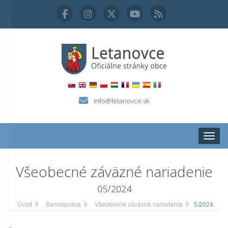
info@letanovce.sk
Zobraz
Všeobecné záväzné nariadenie
05/2024
Úvod
Samospráva
Všeobecné záväzné nariadenia
5/2024