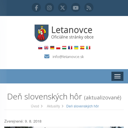
info@letanovce.sk
Zobraz
Deň slovenských hôr
(aktualizované)
Úvod
Aktuality
Deň slovenských hôr
Zverejnené: 9. 8. 2018