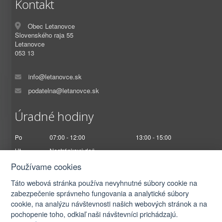
Kontakt
Obec Letanovce
Slovenského raja 55
Letanovce
053 13
info@letanovce.sk
podatelna@letanovce.sk
Úradné hodiny
Po
07:00 - 12:00
13:00 - 15:00
Ut
Nestránkový deň
St
07:00 - 12:00
13:00 - 17:00
Používame cookies
Št
Nestránkový deň
Táto webová stránka používa nevyhnutné súbory cookie na
Pi
07:00 - 12:30
zabezpečenie správneho fungovania a analytické súbory
cookie, na analýzu návštevnosti našich webových stránok a na
pochopenie toho, odkiaľ naši návštevníci prichádzajú.