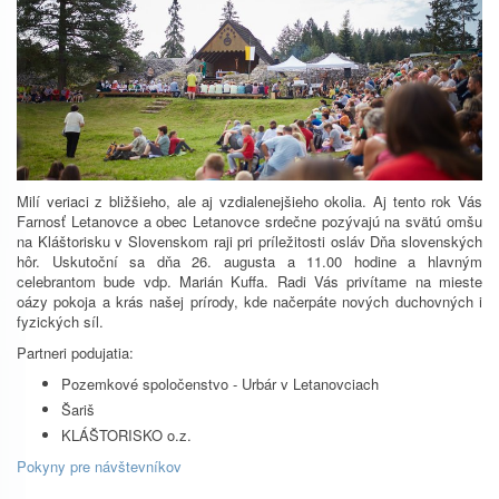
Milí veriaci z bližšieho, ale aj vzdialenejšieho okolia. Aj tento rok Vás
Farnosť Letanovce a obec Letanovce srdečne pozývajú na svätú omšu
na Kláštorisku v Slovenskom raji pri príležitosti osláv Dňa slovenských
hôr. Uskutoční sa dňa 26. augusta a 11.00 hodine a hlavným
celebrantom bude vdp. Marián Kuffa. Radi Vás privítame na mieste
oázy pokoja a krás našej prírody, kde načerpáte nových duchovných i
fyzických síl.
Partneri podujatia:
Pozemkové spoločenstvo - Urbár v Letanovciach
Šariš
KLÁŠTORISKO o.z.
Pokyny pre návštevníkov