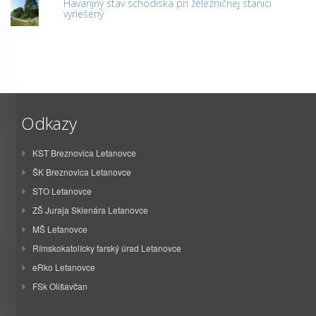
Havarijný stav schodiska pri železničnej stanici
vyriešený
Odkazy
KST Breznovica Letanovce
ŠK Breznovica Letanovce
STO Letanovce
ZŠ Juraja Sklenára Letanovce
MŠ Letanovce
Rímskokatolícky farský úrad Letanovce
eRko Letanovce
FSk Olišavčan