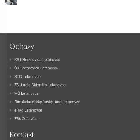
Odkazy
KST Breznovica Letanovce
ŠK Breznovica Letanovce
STO Letanovce
ZŠ Juraja Sklenára Letanovce
MŠ Letanovce
Rímskokatolícky farský úrad Letanovce
eRko Letanovce
FSk Olišavčan
Kontakt