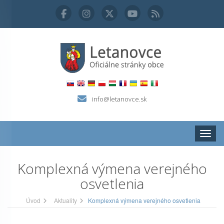
info@letanovce.sk
Zobraz
Komplexná výmena verejného
osvetlenia
Úvod
Aktuality
Komplexná výmena verejného osvetlenia