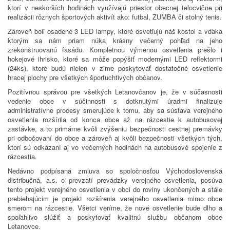
ktorí v neskorších hodinách využívajú priestor obecnej telocvične pri
realizácii rôznych športových aktivít ako: futbal, ZUMBA či stolný tenis.
Zároveň boli osadené 3 LED lampy, ktoré osvetľujú náš kostol a vďaka
ktorým sa nám priam núka krásny večerný pohľad na jeho
zrekonštruovanú fasádu. Kompletnou výmenou osvetlenia prešlo i
hokejové ihrisko, ktoré sa môže popýšiť modernými LED reflektormi
(24ks), ktoré budú nielen v zime poskytovať dostatočné osvetlenie
hracej plochy pre všetkých športuchtivých občanov.
Pozitívnou správou pre všetkých Letanovčanov je, že v súčasnosti
vedenie obce v súčinnosti s dotknutými úradmi finalizuje
administratívne procesy smerujúce k tomu, aby sa sústava verejného
osvetlenia rozšírila od konca obce až na rázcestie k autobusovej
zastávke, a to primárne kvôli zvýšeniu bezpečnosti cestnej premávky
pri odbočovaní do obce a zároveň aj kvôli bezpečnosti všetkých tých,
ktorí sú odkázaní aj vo večerných hodinách na autobusové spojenie z
rázcestia.
Nedávno podpísaná zmluva so spoločnosťou Východoslovenská
distribučná, a.s. o prevzatí prevádzky verejného osvetlenia, posúva
tento projekt verejného osvetlenia v obci do roviny ukončených a stále
prebiehajúcim je projekt rozšírenia verejného osvetlenia mimo obce
smerom na rázcestie. Všetci veríme, že nové osvetlenie bude dlho a
spoľahlivo slúžiť a poskytovať kvalitnú službu občanom obce
Letanovce.