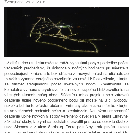
Zverejnené: 26. 8. 2018
Už dlhšiu dobu si Letanovčania môžu vychutnať pohyb po dedine počas
večerných prechádzok, či dokonca v nočných hodinách pri návrate z
poobedňajších zmien, a to bez strachu z tmavých miest na uliciach. Je
to vďaka výmene verejného osvetlenia za nové LED osvetlenie, ktorým
sa takmer zdvojnásobil počet svetelných bodov. Zrealizovala sa
kompletná výmena starých svetiel za nové - úsporné LED osvetlenie na
všetkých uliciach našej obce. Súčasťou tohto projektu bolo zároveň
osadenie úplne nového podperného bodu pri moste na ulici Slobody,
nakoľko bol tento priestor občanmi vnímaný ako hluché miesto, ktorým
sa vo večerných hodinách neľahko prechádzalo. Nemožno nespomenúť
osadenie úplne nových 9 stĺpov verejného osvetlenia v areáli Cirkevnej
základnej školy, ktorými sa podstatne osvetlil prístup do objektu školy z
ulice Slobody a z ulice Školskej. Tento pozitívny krok privítali nielen
žiaci, zamestnanci školy či pracovníci školskej jedálne, ale aj všetci tí,