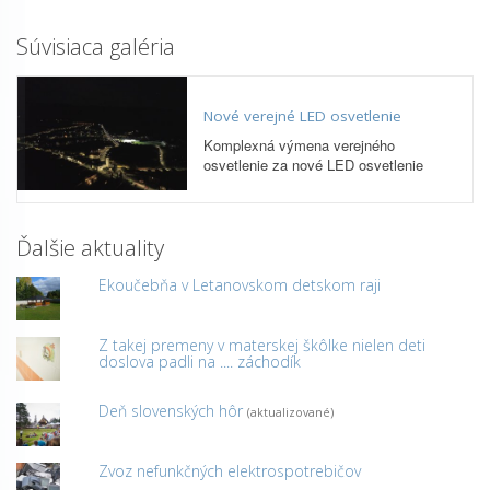
Súvisiaca galéria
Nové verejné LED osvetlenie
Komplexná výmena verejného
osvetlenie za nové LED osvetlenie
Ďalšie aktuality
Ekoučebňa v Letanovskom detskom raji
Z takej premeny v materskej škôlke nielen deti
doslova padli na .... záchodík
Deň slovenských hôr
(aktualizované)
Zvoz nefunkčných elektrospotrebičov