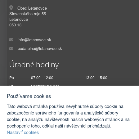
Obec Letanovce
Slovenského raja 55
Letanovce
053 13
info@letanovce.sk
podatelna@letanovce.sk
Úradné hodiny
Po
07:00 - 12:00
13:00 - 15:00
Ut
Nestránkový deň
St
07:00 - 12:00
13:00 - 17:00
Používame cookies
Št
Nestránkový deň
Táto webová stránka používa nevyhnutné súbory cookie na
Pi
07:00 - 12:30
zabezpečenie správneho fungovania a analytické súbory
cookie, na analýzu návštevnosti našich webových stránok a na
pochopenie toho, odkiaľ naši návštevníci prichádzajú.
Nastaviť cookies
2026 © Obec Letanovce |
Prihlásiť sa