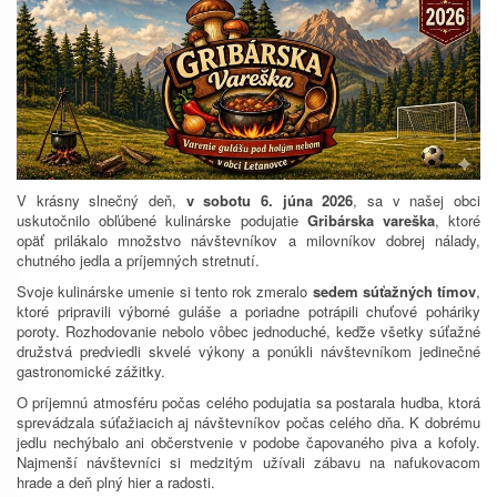
V krásny slnečný deň,
v sobotu 6. júna 2026
, sa v našej obci
uskutočnilo obľúbené kulinárske podujatie
Gribárska vareška
, ktoré
opäť prilákalo množstvo návštevníkov a milovníkov dobrej nálady,
chutného jedla a príjemných stretnutí.
Svoje kulinárske umenie si tento rok zmeralo
sedem súťažných tímov
,
ktoré pripravili výborné guláše a poriadne potrápili chuťové poháriky
poroty. Rozhodovanie nebolo vôbec jednoduché, keďže všetky súťažné
družstvá predviedli skvelé výkony a ponúkli návštevníkom jedinečné
gastronomické zážitky.
O príjemnú atmosféru počas celého podujatia sa postarala hudba, ktorá
sprevádzala súťažiacich aj návštevníkov počas celého dňa. K dobrému
jedlu nechýbalo ani občerstvenie v podobe čapovaného piva a kofoly.
Najmenší návštevníci si medzitým užívali zábavu na nafukovacom
hrade a deň plný hier a radosti.