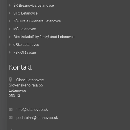
ŠK Breznovica Letanovce
STO Letanovce
ZŠ Juraja Sklenára Letanovce
MŠ Letanovce
Rímskokatolícky farský úrad Letanovce
eRko Letanovce
FSk Olišavčan
Kontakt
Obec Letanovce
Slovenského raja 55
Letanovce
053 13
info@letanovce.sk
podatelna@letanovce.sk