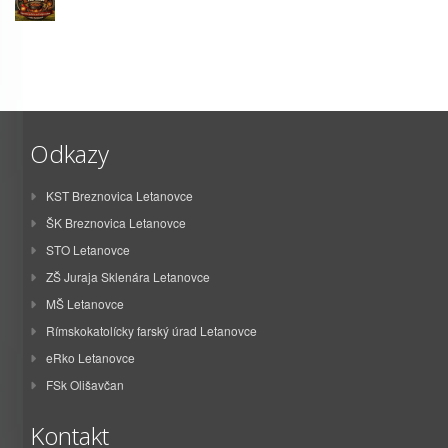
Odkazy
KST Breznovica Letanovce
ŠK Breznovica Letanovce
STO Letanovce
ZŠ Juraja Sklenára Letanovce
MŠ Letanovce
Rímskokatolícky farský úrad Letanovce
eRko Letanovce
FSk Olišavčan
Kontakt