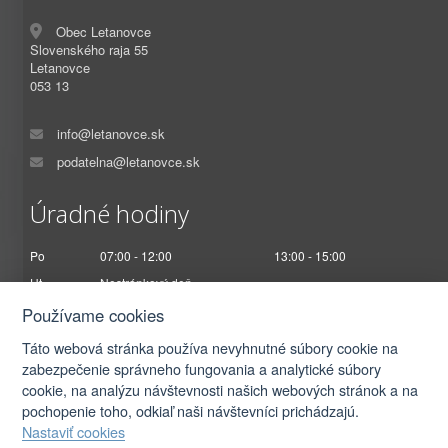
Obec Letanovce
Slovenského raja 55
Letanovce
053 13
info@letanovce.sk
podatelna@letanovce.sk
Úradné hodiny
Po
07:00 - 12:00
13:00 - 15:00
Ut
Nestránkový deň
St
07:00 - 12:00
13:00 - 17:00
Používame cookies
Št
Nestránkový deň
Táto webová stránka používa nevyhnutné súbory cookie na
Pi
07:00 - 12:30
zabezpečenie správneho fungovania a analytické súbory
cookie, na analýzu návštevnosti našich webových stránok a na
pochopenie toho, odkiaľ naši návštevníci prichádzajú.
Nastaviť cookies