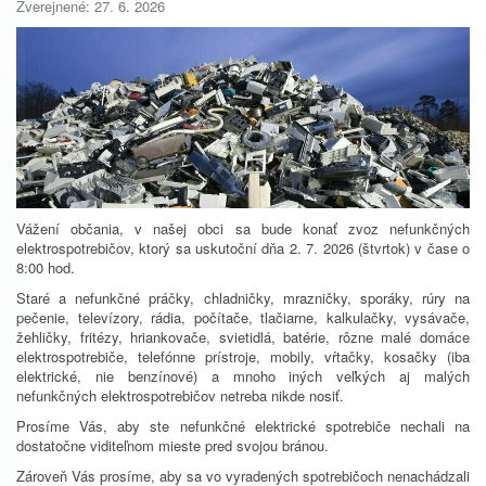
Zverejnené: 27. 6. 2026
Vážení občania, v našej obci sa bude konať zvoz nefunkčných
elektrospotrebičov, ktorý sa uskutoční dňa 2. 7. 2026 (štvrtok) v čase o
8:00 hod.
Staré a nefunkčné práčky, chladničky, mrazničky, sporáky, rúry na
pečenie, televízory, rádia, počítače, tlačiarne, kalkulačky, vysávače,
žehličky, fritézy, hriankovače, svietidlá, batérie, rôzne malé domáce
elektrospotrebiče, telefónne prístroje, mobily, vŕtačky, kosačky (iba
elektrické, nie benzínové) a mnoho iných veľkých aj malých
nefunkčných elektrospotrebičov netreba nikde nosiť.
Prosíme Vás, aby ste nefunkčné elektrické spotrebiče nechali na
dostatočne viditeľnom mieste pred svojou bránou.
Zároveň Vás prosíme, aby sa vo vyradených spotrebičoch nenachádzali