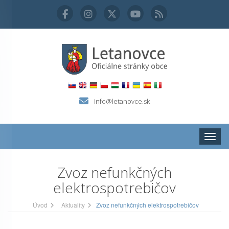
info@letanovce.sk
Zobraz
Zvoz nefunkčných
elektrospotrebičov
Úvod
Aktuality
Zvoz nefunkčných elektrospotrebičov