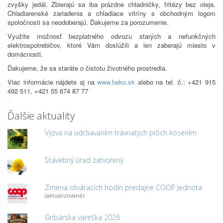
zvyšky jedál. Zbierajú sa iba prázdne chladničky, fritézy bez oleja.
Chladiarenské zariadenia a chladiace vitríny s obchodným logom
spoločnosti sa neodoberajú. Ďakujeme za porozumenie.
Využite možnosť bezplatného odvozu starých a nefunkčných
elektrospotrebičov, ktoré Vám doslúžili a len zaberajú miesto v
domácnosti.
Ďakujeme, že sa staráte o čistotu životného prostredia.
Viac informácie nájdete aj na
www.heko.sk
alebo na tel. č.: +421 915
492 511, +421 55 674 87 77
Ďalšie aktuality
Výzva na udržiavaním trávnatých plôch kosením
Stavebný úrad zatvorený
Zmena otváracích hodín predajne COOP Jednota
(aktualizované)
Gribárska vareška 2026