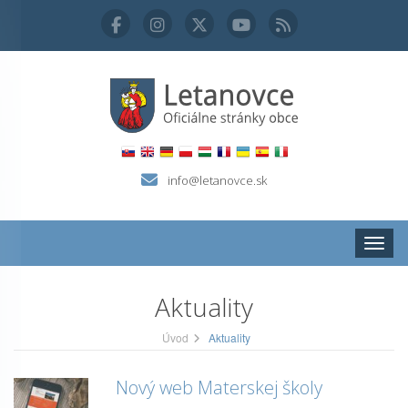
info@letanovce.sk
Zobraz
Aktuality
Úvod
Aktuality
Nový web Materskej školy