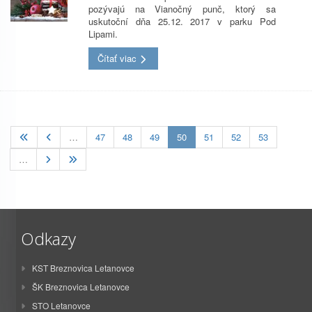
pozývajú na Vianočný punč, ktorý sa
uskutoční dňa 25.12. 2017 v parku Pod
Lipami.
Čítať viac
(current)
…
47
48
49
50
51
52
53
…
Odkazy
KST Breznovica Letanovce
ŠK Breznovica Letanovce
STO Letanovce