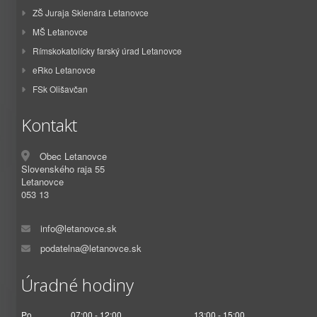
ZŠ Juraja Sklenára Letanovce
MŠ Letanovce
Rímskokatolícky farský úrad Letanovce
eRko Letanovce
FSk Olišavčan
Kontakt
Obec Letanovce
Slovenského raja 55
Letanovce
053 13
info@letanovce.sk
podatelna@letanovce.sk
Úradné hodiny
Po
07:00 - 12:00
13:00 - 15:00