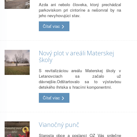
Azda ani nebolo človeka, ktorý prechádzal
parkoviskom pri cintoríne a nešomral by na
jeho nevyhovujúci stav.
Čítať viac
Nový plot v areáli Materskej
školy
S revitalizáciou areálu Materskej školy v
Letanovciach sa začalo už
dávnejšie.Odštartovalo sa to výstavbou
detského ihriska s hracími komponentmi.
Čítať viac
Vianočný punč
Starosta obce a poslanci OZ Vás srdečne