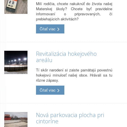
Milí rodičia, chcete nakuknúť do života našej
Materskej školy? Chcete byť pravidelne
informovaní o pripravovaných, či
prebiehajúcich aktivitách?
Čítať viac
Revitalizácia hokejového
areálu
Tí skôr narodení si zaiste pamätajú povestnú
hokejovú minulosť našej obce. Hrávali sa tu
rôzne zápasy.
Čítať viac
Nová parkovacia plocha pri
cintoríne