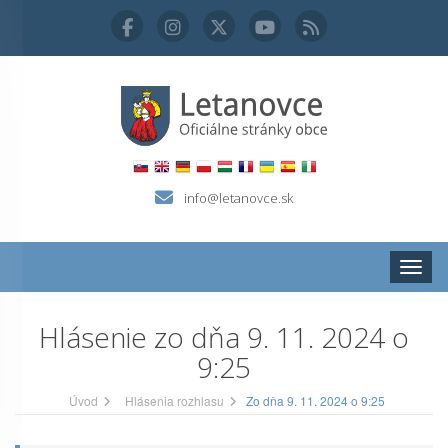
info@letanovce.sk
Zobraz
Hlásenie zo dňa 9. 11. 2024 o
9:25
Úvod
Hlásenia rozhlasu
Zo dňa 9. 11. 2024 o 9:25