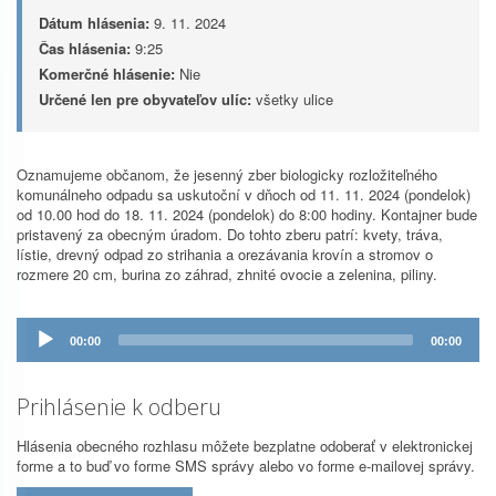
Dátum hlásenia:
9. 11. 2024
Čas hlásenia:
9:25
Komerčné hlásenie:
Nie
Určené len pre obyvateľov ulíc:
všetky ulice
Oznamujeme občanom, že jesenný zber biologicky rozložiteľného
komunálneho odpadu sa uskutoční v dňoch od 11. 11. 2024 (pondelok)
od 10.00 hod do 18. 11. 2024 (pondelok) do 8:00 hodiny. Kontajner bude
pristavený za obecným úradom. Do tohto zberu patrí: kvety, tráva,
lístie, drevný odpad zo strihania a orezávania krovín a stromov o
rozmere 20 cm, burina zo záhrad, zhnité ovocie a zelenina, piliny.
Prehrávač
00:00
00:00
zvuku
Prihlásenie k odberu
Hlásenia obecného rozhlasu môžete bezplatne odoberať v elektronickej
forme a to buď vo forme SMS správy alebo vo forme e-mailovej správy.