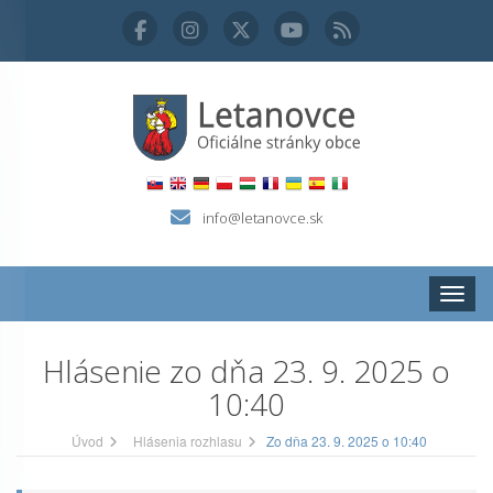
info@letanovce.sk
Zobraz
Hlásenie zo dňa 23. 9. 2025 o
10:40
Úvod
Hlásenia rozhlasu
Zo dňa 23. 9. 2025 o 10:40