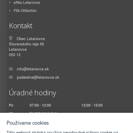
eRko Letanovce
FSk Olišavčan
Kontakt
Obec Letanovce
Slovenského raja 55
Letanovce
053 13
info@letanovce.sk
podatelna@letanovce.sk
Úradné hodiny
Po
07:00 - 12:00
13:00 - 15:00
Ut
Nestránkový deň
St
07:00 - 12:00
13:00 - 17:00
Používame cookies
Št
Nestránkový deň
Táto webová stránka používa nevyhnutné súbory cookie na