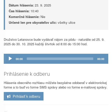
Dátum hlásenia:
23. 9. 2025
Čas hlásenia:
10:40
Komerčné hlásenie:
Nie
Určené len pre obyvateľov ulíc:
všetky ulice
Družstvo Letanovce bude vydávať nájom za pôdu - naturálie od 25. 9.
2025 do 30. 10. 2025 každý štvrtok od 8:00 do 15:00 hod.
Prehrávač
00:00
00:00
zvuku
Prihlásenie k odberu
Hlásenia obecného rozhlasu môžete bezplatne odoberať v elektronickej
forme a to buď vo forme SMS správy alebo vo forme e-mailovej správy.
Prihlásiť k odberu