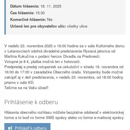
Dátum hlásenia:
18. 11. 2025
Čas hlásenia:
15:30
Komerčné hlásenie:
Nie
Určené len pre obyvateľov ulíc:
všetky ulice
V nedeľu 23. novembra 2025 o 19:00 hodine sa v sále Kultúrneho domu
v Letanovciach odohrá divadelné predstavenie Rysavá jalovica od
Martina Kukučína v podaní hercov Divadla na Predmestí.
Vstupné je 8 €, platba možná len v hotovosti.
Predpredaj a predaj vstupeniek sa uskutoční v stredu 19. novembra od
16:00 do 17:00 v zasadačke Obecného úradu. Vstupenky bude možné
zakúpiť aj v deň predstavenia, v nedeľu 23. novembra, od 18:00 hodiny
priamo v sále KD.
Tešíme sa na Vašu účasť!
Prihlásenie k odberu
Hlásenia obecného rozhlasu môžete bezplatne odoberať v elektronickej
forme a to buď vo forme SMS správy alebo vo forme e-mailovej správy.
Prihlásiť k odberu