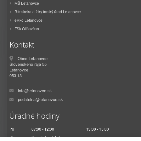
MŠ Letanovce
Rímskokatolícky farský úrad Letanovce
eRko Letanovce
FSk Olišavčan
Kontakt
Obec Letanovce
Slovenského raja 55
Letanovce
053 13
info@letanovce.sk
podatelna@letanovce.sk
Úradné hodiny
Po
07:00 - 12:00
13:00 - 15:00
Ut
Nestránkový deň