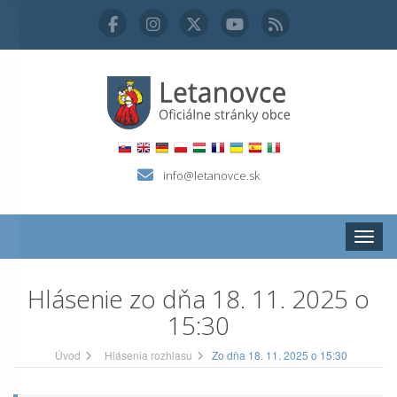
info@letanovce.sk
Zobraz
Hlásenie zo dňa 18. 11. 2025 o
15:30
Úvod
Hlásenia rozhlasu
Zo dňa 18. 11. 2025 o 15:30