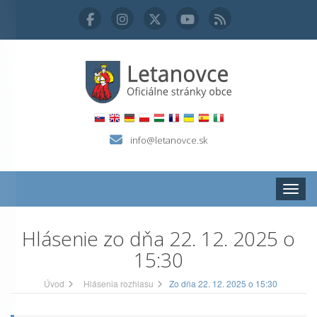
info@letanovce.sk
Zobraz
Hlásenie zo dňa 22. 12. 2025 o
15:30
Úvod
Hlásenia rozhlasu
Zo dňa 22. 12. 2025 o 15:30