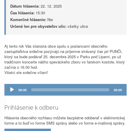
Dátum hlásenia:
22. 12. 2025
Čas hlásenia:
15:30
Komerčné hlásenie:
Nie
Určené len pre obyvateľov ulíc:
všetky ulice
Aj tento rok Vás starosta obce spolu s poslancami obecného
zastupiteľstva srdečne pozývajú na príjemne strávený čas pri PUNČI,
ktorý sa bude podávať 25. decembra 2025 v Parku pod Lipami, po už
tradičnom koncerte nášho speváckeho zboru vo farskom kostole, ktorý
začína o 16.00 hod.
Všetci ste srdečne vítaní!
Prehrávač
00:00
00:00
zvuku
Prihlásenie k odberu
Hlásenia obecného rozhlasu môžete bezplatne odoberať v elektronickej
forme a to buď vo forme SMS správy alebo vo forme e-mailovej správy.