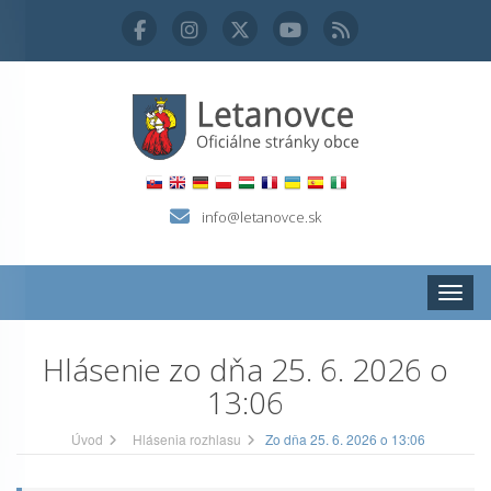
info@letanovce.sk
Zobraz
Hlásenie zo dňa 25. 6. 2026 o
13:06
Úvod
Hlásenia rozhlasu
Zo dňa 25. 6. 2026 o 13:06