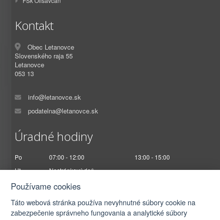
FSk Olišavčan
Kontakt
Obec Letanovce
Slovenského raja 55
Letanovce
053 13
info@letanovce.sk
podatelna@letanovce.sk
Úradné hodiny
Po
07:00 - 12:00
13:00 - 15:00
Ut
Nestránkový deň
St
07:00 - 12:00
13:00 - 17:00
Používame cookies
Št
Nestránkový deň
Táto webová stránka používa nevyhnutné súbory cookie na
Pi
07:00 - 12:30
zabezpečenie správneho fungovania a analytické súbory