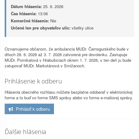
Dátum hlásenia:
25. 6. 2026
Čas hlásenia:
13:06
Komerčné hlásenie:
Nie
Určené len pre obyvateľov ulíc:
všetky ulice
Oznamujeme občanom, že ambulancia MUDr. Čarnogurského bude v
dňoch 29. 6. 2026 až 3. 7. 2026 zatvorená pre dovolenku. Zastupuje
MUDr. Pomikalová v Hrabušiciach okrem 1. 7. 2026, v ten deň ju bude
zatupovať MUDr. Markotánová v Smižanoch.
Prihlásenie k odberu
Hlásenia obecného rozhlasu môžete bezplatne odoberať v elektronickej
forme a to buď vo forme SMS správy alebo vo forme e-mailovej správy.
Prihlásiť k odberu
Ďalšie hlásenia