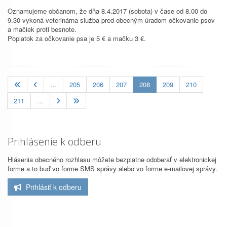
Oznamujeme občanom, že dňa 8.4.2017 (sobota) v čase od 8.00 do
9.30 vykoná veterinárna služba pred obecným úradom očkovanie psov
a mačiek proti besnote.
Poplatok za očkovanie psa je 5 € a mačku 3 €.
(current)
…
205
206
207
208
209
210
211
…
Prihlásenie k odberu
Hlásenia obecného rozhlasu môžete bezplatne odoberať v elektronickej
forme a to buď vo forme SMS správy alebo vo forme e-mailovej správy.
Prihlásiť k odberu