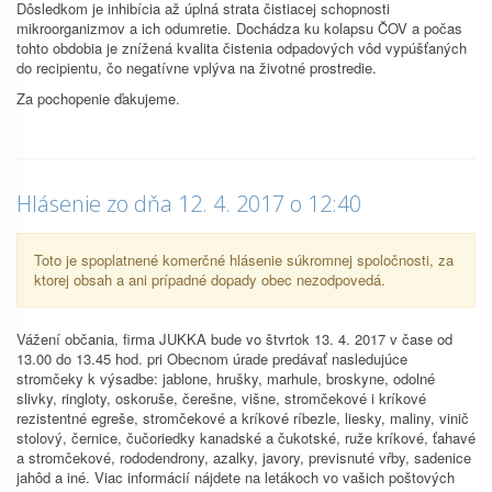
Dôsledkom je inhibícia až úplná strata čistiacej schopnosti
mikroorganizmov a ich odumretie. Dochádza ku kolapsu ČOV a počas
tohto obdobia je znížená kvalita čistenia odpadových vôd vypúšťaných
do recipientu, čo negatívne vplýva na životné prostredie.
Za pochopenie ďakujeme.
Hlásenie zo dňa 12. 4. 2017 o 12:40
Toto je spoplatnené komerčné hlásenie súkromnej spoločnosti, za
ktorej obsah a ani prípadné dopady obec nezodpovedá.
Vážení občania, firma JUKKA bude vo štvrtok 13. 4. 2017 v čase od
13.00 do 13.45 hod. pri Obecnom úrade predávať nasledujúce
stromčeky k výsadbe: jablone, hrušky, marhule, broskyne, odolné
slivky, ringloty, oskoruše, čerešne, višne, stromčekové i kríkové
rezistentné egreše, stromčekové a kríkové ríbezle, liesky, maliny, vinič
stolový, černice, čučoriedky kanadské a čukotské, ruže kríkové, ťahavé
a stromčekové, rododendrony, azalky, javory, previsnuté vŕby, sadenice
jahôd a iné. Viac informácií nájdete na letákoch vo vašich poštových