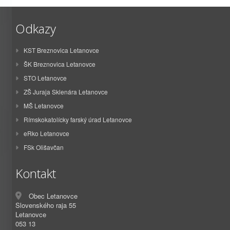
Odkazy
KST Breznovica Letanovce
ŠK Breznovica Letanovce
STO Letanovce
ZŠ Juraja Sklenára Letanovce
MŠ Letanovce
Rímskokatolícky farský úrad Letanovce
eRko Letanovce
FSk Olišavčan
Kontakt
Obec Letanovce
Slovenského raja 55
Letanovce
053 13