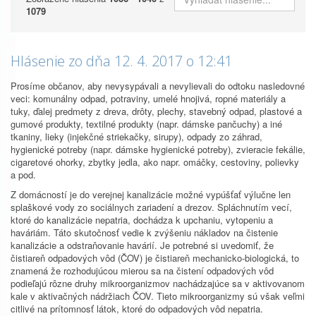
1079
Hlásenie zo dňa 12. 4. 2017 o 12:41
Prosíme občanov, aby nevysypávali a nevylievali do odtoku nasledovné
veci: komunálny odpad, potraviny, umelé hnojivá, ropné materiály a
tuky, ďalej predmety z dreva, drôty, plechy, stavebný odpad, plastové a
gumové produkty, textilné produkty (napr. dámske pančuchy) a iné
tkaniny, lieky (injekčné striekačky, sirupy), odpady zo záhrad,
hygienické potreby (napr. dámske hygienické potreby), zvieracie fekálie,
cigaretové ohorky, zbytky jedla, ako napr. omáčky, cestoviny, polievky
a pod.
Z domácností je do verejnej kanalizácie možné vypúšťať výlučne len
splaškové vody zo sociálnych zariadení a drezov. Spláchnutím vecí,
ktoré do kanalizácie nepatria, dochádza k upchaniu, vytopeniu a
haváriám. Táto skutočnosť vedie k zvýšeniu nákladov na čistenie
kanalizácie a odstraňovanie havárií. Je potrebné si uvedomiť, že
čistiareň odpadových vôd (ČOV) je čistiareň mechanicko-biologická, to
znamená že rozhodujúcou mierou sa na čistení odpadových vôd
podieľajú rôzne druhy mikroorganizmov nachádzajúce sa v aktivovanom
kale v aktivačných nádržiach ČOV. Tieto mikroorganizmy sú však veľmi
citlivé na prítomnosť látok, ktoré do odpadových vôd nepatria.