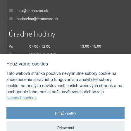
info@letanovce.sk
podatelna@letanovce.sk
Úradné hodiny
Po
07:00 - 12:00
13:00 - 15:00
Ut
Nestránkový deň
St
07:00 - 12:00
13:00 - 17:00
Používame cookies
Št
Nestránkový deň
Táto webová stránka používa nevyhnutné súbory cookie na
Pi
07:00 - 12:30
zabezpečenie správneho fungovania a analytické súbory
cookie, na analýzu návštevnosti našich webových stránok a na
pochopenie toho, odkiaľ naši návštevníci prichádzajú.
Nastaviť cookies
2026 © Obec Letanovce |
Prihlásiť sa
Prijať všetky
Autorské práva
|
Ochrana osobných údajov
|
Prístupnosť
|
Podmienky použitia
|
Nastavenia cookies
Odmietnuť