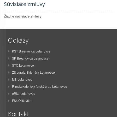
Súvisiace zmluvy
Žiadne súvisiace zmluvy
Odkazy
KST Breznovica Letanovce
ŠK Breznovica Letanovce
STO Letanovce
ZŠ Juraja Sklenára Letanovce
MŠ Letanovce
Rímskokatolícky farský úrad Letanovce
eRko Letanovce
FSk Olišavčan
Kontakt