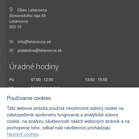
Obec Letanovce
Slovenského raja 55
Letanovce
053 13
info@letanovce.sk
podatelna@letanovce.sk
Úradné hodiny
Po
07:00 - 12:00
13:00 - 15:00
Ut
Nestránkový deň
St
07:00 - 12:00
13:00 - 17:00
Používame cookies
Št
Nestránkový deň
Táto webová stránka používa nevyhnutné súbory cookie na
Pi
07:00 - 12:30
zabezpečenie správneho fungovania a analytické súbory
cookie, na analýzu návštevnosti našich webových stránok a na
pochopenie toho, odkiaľ naši návštevníci prichádzajú.
Nastaviť cookies