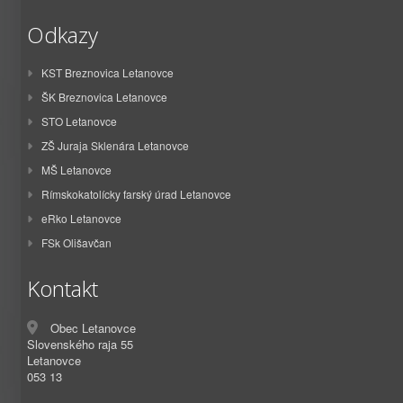
Odkazy
KST Breznovica Letanovce
ŠK Breznovica Letanovce
STO Letanovce
ZŠ Juraja Sklenára Letanovce
MŠ Letanovce
Rímskokatolícky farský úrad Letanovce
eRko Letanovce
FSk Olišavčan
Kontakt
Obec Letanovce
Slovenského raja 55
Letanovce
053 13