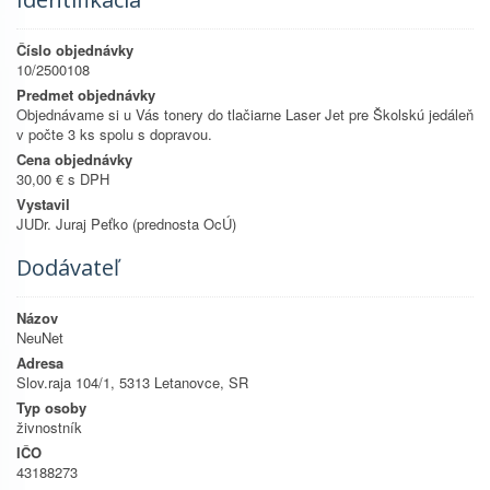
Číslo objednávky
10/2500108
Predmet objednávky
Objednávame si u Vás tonery do tlačiarne Laser Jet pre Školskú jedáleň
v počte 3 ks spolu s dopravou.
Cena objednávky
30,00 € s DPH
Vystavil
JUDr. Juraj Peťko (prednosta OcÚ)
Dodávateľ
Názov
NeuNet
Adresa
Slov.raja 104/1, 5313 Letanovce, SR
Typ osoby
živnostník
IČO
43188273