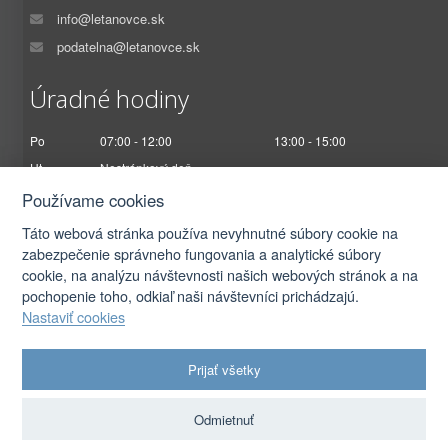
info@letanovce.sk
podatelna@letanovce.sk
Úradné hodiny
Po
07:00 - 12:00
13:00 - 15:00
Ut
Nestránkový deň
St
07:00 - 12:00
13:00 - 17:00
Používame cookies
Št
Nestránkový deň
Táto webová stránka používa nevyhnutné súbory cookie na
Pi
07:00 - 12:30
zabezpečenie správneho fungovania a analytické súbory
cookie, na analýzu návštevnosti našich webových stránok a na
pochopenie toho, odkiaľ naši návštevníci prichádzajú.
Nastaviť cookies
2026 © Obec Letanovce |
Prihlásiť sa
Prijať všetky
Autorské práva
|
Ochrana osobných údajov
|
Prístupnosť
|
Podmienky použitia
|
Nastavenia cookies
Odmietnuť