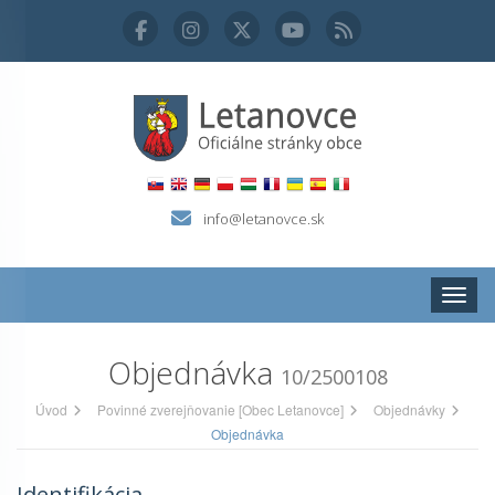
info@letanovce.sk
Zobraz
Objednávka
10/2500108
Úvod
Povinné zverejňovanie [Obec Letanovce]
Objednávky
Objednávka
Identifikácia