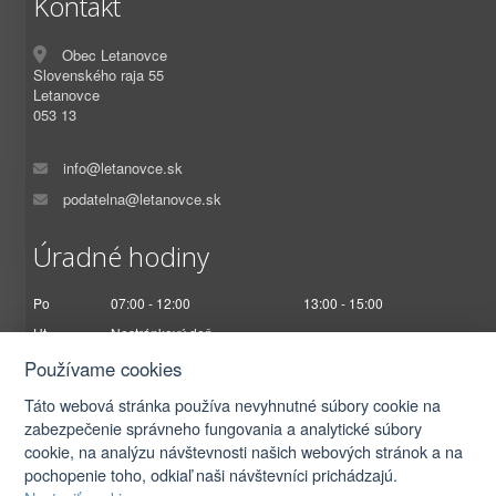
Kontakt
Obec Letanovce
Slovenského raja 55
Letanovce
053 13
info@letanovce.sk
podatelna@letanovce.sk
Úradné hodiny
Po
07:00 - 12:00
13:00 - 15:00
Ut
Nestránkový deň
St
07:00 - 12:00
13:00 - 17:00
Používame cookies
Št
Nestránkový deň
Táto webová stránka používa nevyhnutné súbory cookie na
Pi
07:00 - 12:30
zabezpečenie správneho fungovania a analytické súbory
cookie, na analýzu návštevnosti našich webových stránok a na
pochopenie toho, odkiaľ naši návštevníci prichádzajú.