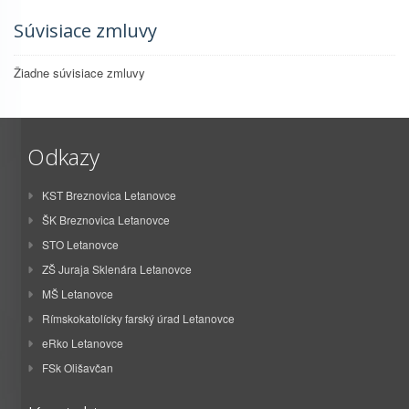
Súvisiace zmluvy
Žiadne súvisiace zmluvy
Odkazy
KST Breznovica Letanovce
ŠK Breznovica Letanovce
STO Letanovce
ZŠ Juraja Sklenára Letanovce
MŠ Letanovce
Rímskokatolícky farský úrad Letanovce
eRko Letanovce
FSk Olišavčan