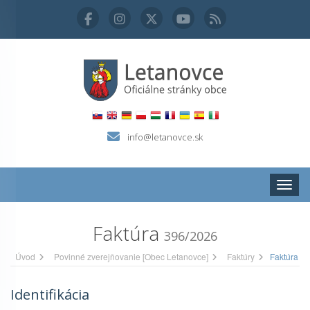
info@letanovce.sk
Zobraz
Faktúra
396/2026
Úvod
Povinné zverejňovanie [Obec Letanovce]
Faktúry
Faktúra
Identifikácia