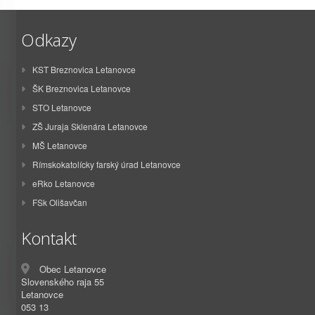
Odkazy
KST Breznovica Letanovce
ŠK Breznovica Letanovce
STO Letanovce
ZŠ Juraja Sklenára Letanovce
MŠ Letanovce
Rímskokatolícky farský úrad Letanovce
eRko Letanovce
FSk Olišavčan
Kontakt
Obec Letanovce
Slovenského raja 55
Letanovce
053 13