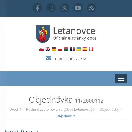
info@letanovce.sk
Zobraz
Objednávka
11/2600112
Úvod
Povinné zverejňovanie [Obec Letanovce]
Objednávky
Objednávka
Identifikácia