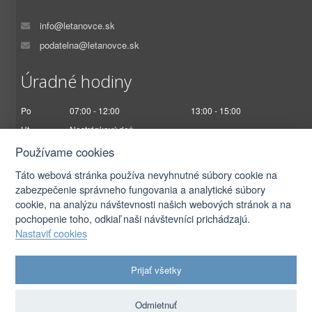
info@letanovce.sk
podatelna@letanovce.sk
Úradné hodiny
Po
07:00 - 12:00
13:00 - 15:00
Ut
Nestránkový deň
St
07:00 - 12:00
13:00 - 17:00
Používame cookies
Št
Nestránkový deň
Táto webová stránka používa nevyhnutné súbory cookie na
Pi
07:00 - 12:30
zabezpečenie správneho fungovania a analytické súbory
cookie, na analýzu návštevnosti našich webových stránok a na
pochopenie toho, odkiaľ naši návštevníci prichádzajú.
Nastaviť cookies
2026 © Obec Letanovce |
Prihlásiť sa
Prijať všetky
Autorské práva
|
Ochrana osobných údajov
|
Prístupnosť
|
Podmienky použitia
|
Nastavenia cookies
Odmietnuť