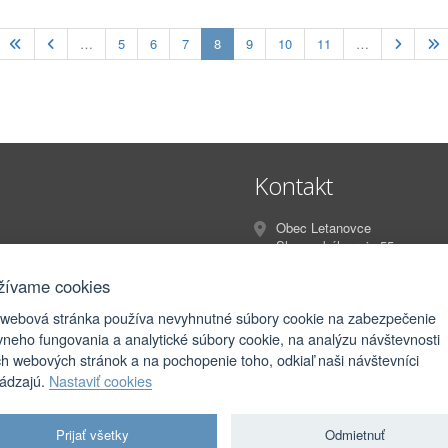
(current)
…
5
6
7
8
9
10
11
…
Kontakt
Obec Letanovce
Slovenského raja 55
Letanovce
053 13
žívame cookies
 webová stránka používa nevyhnutné súbory cookie na zabezpečenie
info@letanovce.sk
vneho fungovania a analytické súbory cookie, na analýzu návštevnosti
podatelna@letanovce.sk
ch webových stránok a na pochopenie toho, odkiaľ naši návštevníci
hádzajú.
Nastaviť cookies
Prijať všetky
Odmietnuť