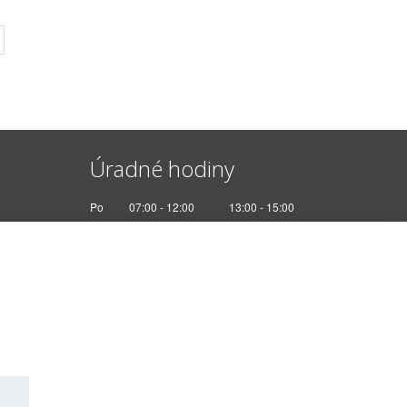
Úradné hodiny
Po
07:00 - 12:00
13:00 - 15:00
Ut
Nestránkový deň
St
07:00 - 12:00
13:00 - 17:00
Št
Nestránkový deň
Pi
07:00 - 12:30