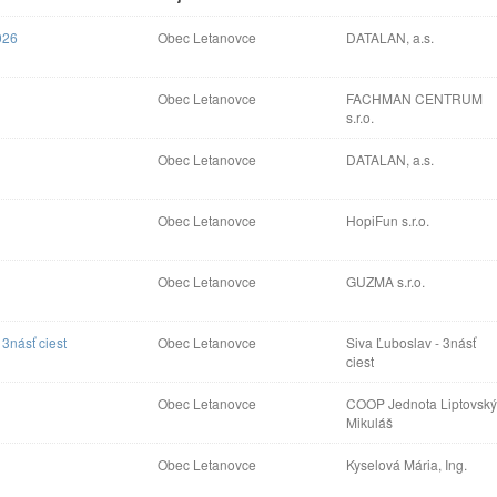
026
Obec Letanovce
DATALAN, a.s.
Obec Letanovce
FACHMAN CENTRUM
s.r.o.
Obec Letanovce
DATALAN, a.s.
Obec Letanovce
HopiFun s.r.o.
Obec Letanovce
GUZMA s.r.o.
3násť ciest
Obec Letanovce
Siva Ľuboslav - 3násť
ciest
Obec Letanovce
COOP Jednota Liptovsk
Mikuláš
Obec Letanovce
Kyselová Mária, Ing.