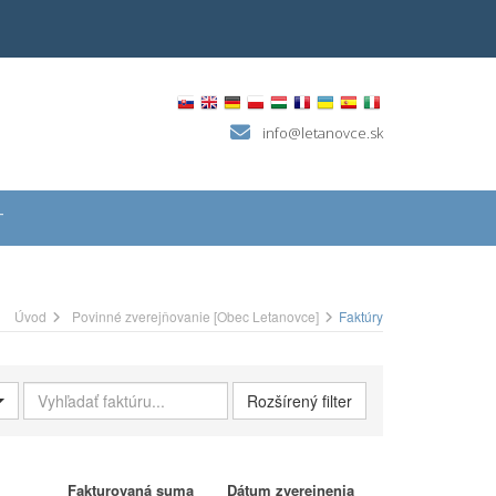
info@letanovce.sk
T
Úvod
Povinné zverejňovanie [Obec Letanovce]
Faktúry
Vyhľadať faktúru
Rozšírený filter
Fakturovaná suma
Dátum zverejnenia