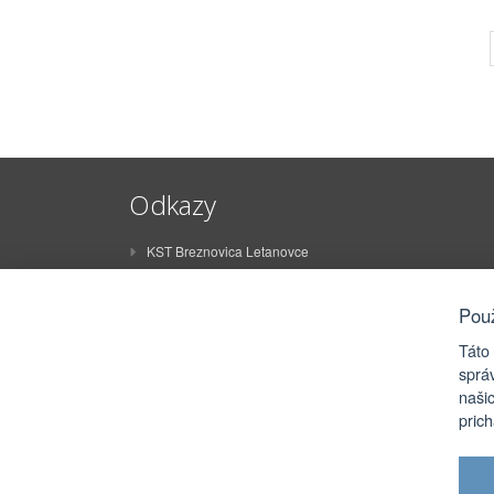
Odkazy
KST Breznovica Letanovce
ŠK Breznovica Letanovce
STO Letanovce
Pou
ZŠ Juraja Sklenára Letanovce
Táto
MŠ Letanovce
sprá
naši
Rímskokatolícky farský úrad Letanovce
pric
eRko Letanovce
FSk Olišavčan