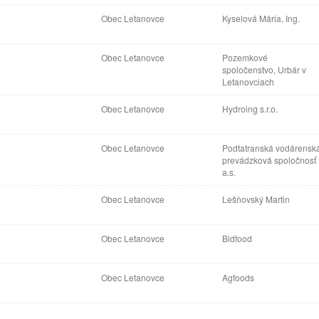
Obec Letanovce
Kyselová Mária, Ing.
Obec Letanovce
Pozemkové
spoločenstvo, Urbár v
Letanovciach
Obec Letanovce
Hydroing s.r.o.
Obec Letanovce
Podtatranská vodárensk
prevádzková spoločnosť
a.s.
Obec Letanovce
Lešňovský Martin
Obec Letanovce
Bidfood
Obec Letanovce
Agfoods